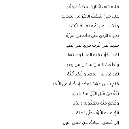
فلله كيفَ اخْتار وَاسطَةَ العِقْدِ
على حينََ شمْتُ الخيْرَ من لَمَحَاتِهِ
وآنَسْتُ من أفْعاله آيةَ الرُّشدِ
طَوَاهُ الرَّدَى عنِّي فأضحَى مَزَارُهُ
بعيداً على قُرْب قريباً على بُعْدِ
لقد أنْجَزَتْ فيه المنايا وعيدَها
وأخْلَفَتِ الآمالُ ما كان من وعْدِ
لقَد قلَّ بين المهْد واللَّحْد لُبْثُهُ
فلم ينْسَ عهْدَ المهْد إذ ضُمَّ في اللَّحْدِ
تَنَغَّصَ قَبْلَ الرِّيِّ ماءُ حَياتِهِ
وفُجِّعَ منْه بالعُذُوبة والبَرْدِ
ألَحَّ عليه النَّزْفُ حتَّى أحالَهُ
إلى صُفْرَة الجاديِّ عن حُمْرَةِ الوَرْدِ