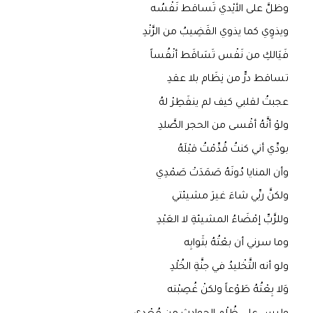
وظلَّ على الأيْدي تَساقط نَفْسُه
ويذوِي كما يذوي القَضِيبُ من الرَّنْدِ
فَيَالكِ من نَفْس تَسَاقَط أنْفُساً
تساقط درٍّ من نِظَام بلا عقدِ
عجبتُ لقلبي كيف لم ينفَطِرْ لهُ
ولوْ أنَّهُ أقْسى من الحجر الصَّلدِ
بودِّي أني كنتُ قُدِّمْتُ قبْلَهُ
وأن المنايا دُونَهُ صَمَدَتْ صَمْدِي
ولكنَّ ربِّي شاءَ غيرَ مشيئتي
وللرَّبِّ إمْضَاءُ المشيئةِ لا العَبْدِ
وما سرني أن بعْتُهُ بثَوابِه
ولو أنه التَّخْليدُ في جنَّةِ الخُلْدِ
وَلا بِعْتُهُ طَوْعاً ولكنْ غُصِبْته