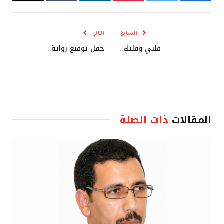
فيسبوك
تويتر
بينتيريست
لينكدإن
Tumblr
البريد
الإلكترو
السابق
التالي
قلبي وقلبك..
حفل توقيع رواية..
المقالات
ذات الصلة