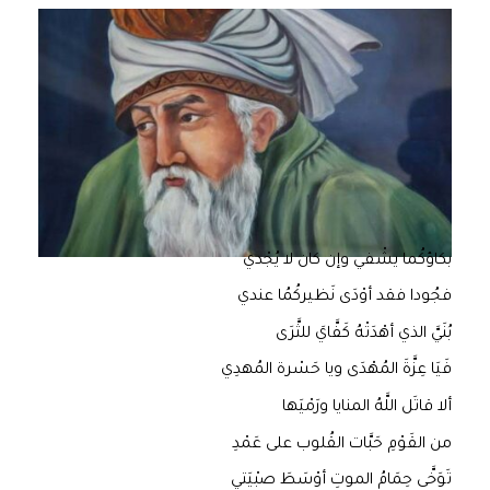
بكاؤكُما يشْفي وإن كان لا يُجْدي
فجُودا فقد أوْدَى نَظيركُمُا عندي
بُنَيَّ الذي أهْدَتْهُ كَفَّايَ للثَّرَى
فَيَا عِزَّةَ المُهْدَى ويا حَسْرة المُهدِي
ألا قاتَل اللَّهُ المنايا ورَمْيَها
من القَوْمِ حَبَّات القُلوب على عَمْدِ
تَوَخَّى حِمَامُ الموتِ أوْسَطَ صبْيَتي