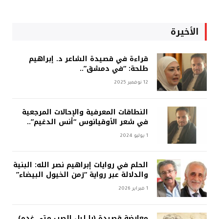
الأخيرة
قراءة في قصيدة الشاعر د. إبراهيم
طلحة: “في دمشق”..
12 نوفمبر 2025
النطاقات المعرفية والإحالات المرجعية
في شعر الأوقيانوس “أنس الدغيم”..
1 يوليو 2024
الحلم في روايات إبراهيم نصر الله: البنية
والدلالة عبر رواية “زمن الخيول البيضاء”
1 فبراير 2026
معارضة قصيدة (يا ليل الصب متى غده)