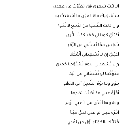
ألا لَيْتَ شعري هَلْ تغيَّرْتَ عن عهدي
سأسْقِيكَ ماءَ العيْن ما أسْعَدَتْ به
وإن كانت السُّقْيَا من الدَّمْعِ لا تُجْدِي
أعَيْنَيَّ جُودا لي فقد جُدْتُ للثَّرى
بأنْفِس ممَّا تُسأَلانِ من الرِّفْدِ
أعَيْنيَّ إن لا تُسْعِداني أَلُمْكُمَا
وإن تُسْعداني اليوم تَسْتَوْجبا حَمْدي
عَذَرْتُكُما لو تُشْغَلانِ عن البُكا
بِنَوْمٍ وما نَوْمُ الشَّجِيِّ أخي الجَهْدِ
أقُرَّةَ عيني قدْ أطَلْت بُكاءها
وغادرْتها أقْذَى من الأعينِ الرُّمدِ
أقُرَّةَ عيني لو فَدَى الحَيُّ مَيِّتاً
فَدَيْتُك بالحَوْبَاء أَوَّلَ من يَفْدِي