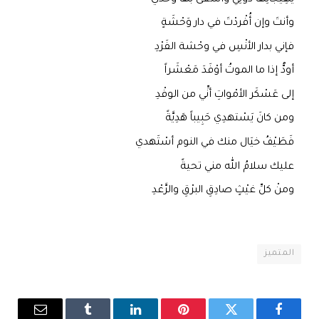
وأنتَ وإن أُفْردْتَ في دار وَحْشَةٍ
فإني بدار الأنْسِ في وحْشة الفَرْدِ
أودُّ إذا ما الموتُ أوْفَدَ مَعْشَراً
إلى عَسْكَر الأمْواتِ أنِّي من الوفْدِ
ومن كانَ يَسْتهدِي حَبِيباً هَدِيَّةً
فَطَيْفُ خيَال منك في النوم أسْتَهدي
عليك سلامُ الله مني تحيةً
ومنْ كلِّ غيْثٍ صادِقِ البرْقِ والرَّعْدِ
المتميز