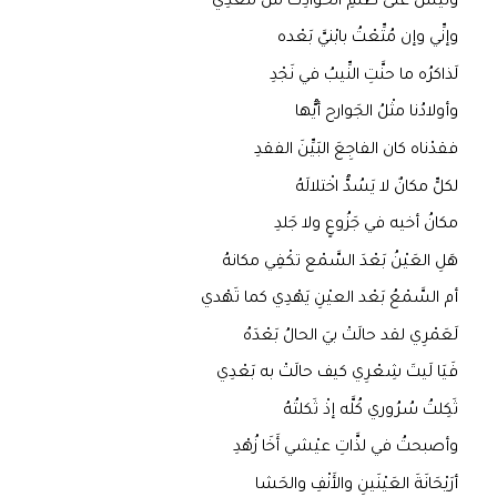
وليس على ظُلْمِ الحوادِث من مُعْدِي
وإنِّي وإن مُتِّعْتُ بابْنيَّ بَعْده
لَذاكرُه ما حنَّتِ النِّيبُ في نَجْدِ
وأولادُنا مثْلُ الجَوارح أيُّها
فقدْناه كان الفاجِعَ البَيِّنَ الفقدِ
لكلٍّ مكانٌ لا يَسُدُّ اخْتلالَهُ
مكانُ أخيه في جَزُوعٍ ولا جَلدِ
هَلِ العَيْنُ بَعْدَ السَّمْع تكْفِي مكانهُ
أم السَّمْعُ بَعْد العيْنِ يَهْدِي كما تَهْدي
لَعَمْرِي لقد حالَتْ بيَ الحالُ بَعْدَهُ
فَيَا لَيتَ شِعْرِي كيف حالَتْ به بَعْدِي
ثَكِلتُ سُرُوري كُلَّه إذْ ثَكلتُهُ
وأصبحتُ في لذَّاتِ عيْشي أَخَا زُهْدِ
أرَيْحَانَةَ العَيْنَينِ والأَنْفِ والحَشا