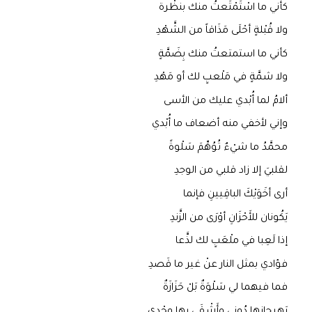
كأني ما اسْتَمْتَعتُ منك بنظْرة
ولا قُبْلةٍ أحْلَى مَذَاقاً من الشَّهْدِ
كأني ما استمتعتُ منك بِضَمَّةٍ
ولا شمَّةٍ في مَلْعبٍ لك أو مَهْدِ
ألامُ لما أُبْدي عليك من الأسى
وإني لأخفي منه أضعاف ما أُبْدي
محمَّدُ ما شيْءٌ تُوُهِّمَ سَلْوةً
لقلبيَ إلا زاد قلبي من الوجدِ
أرى أخَوَيْكَ الباقِيينِ فإنما
يَكُونان للأَحْزَانِ أوْرَى من الزَّندِ
إذا لَعِبا في ملْعَبٍ لك لذَّعا
فؤادي بمثل النار عنْ غير ما قَصدِ
فما فيهما لي سَلْوَةٌ بَلْ حَزَازَةٌ
يَهِيجانِها دُونِي وأَشْقَى بها وحْدي