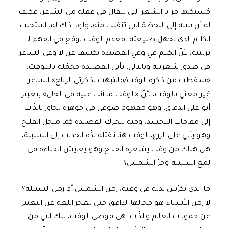
مُستكنها مرايا الشعر التي تنقال في غفلة من الشاعر، فكيف
له أن ينتبه إلى اللحظة التي تنفلت منه، ولولا ذاك لما استجلب
الكلام الذي يجهل طبيعته، فعدم الوقت يوقع في الفهم لا
ترتيبه، لأنّ الكلام في وعي القصيدة يكشف عن لا وعي الشاعر
في صدور شعريته وبالتالي، تأتي القصيدة محمّلة باللاوقت.
«سقطت من ذاكرة الوقت/فانتبهت لذاكرتي الرياح» الشاعر
غير معني بالوقت، لأنّ «الوقت ما أنت عليه في الحال» بتعبير
أبو علي الدقاق، وهو مفهوم صوفي في جوهره تجاوز بالذّات
إلى مقامات اللاجسد، ومنه تتحرك القصيدة كما منجل الفلاح
وهو يأتي على الزرع، الوقت هنا تقتله لذّة الحديث إلى السنبلة،
هل هناك من وقت يشعره الفلاح وهو يعايش انحناءه في
لمع السنبلة وحرّ الشمس؟
ما الذي يكرّس لذته في وعيه، زمن الشمس أم زمن السنبلة؟
لا زمن الأشياء هو مجالها الدافق حين تعجز اللغة عن التعبير
عن حمولات العالم والذّات. هي فوضى الوقت، تلك التي من