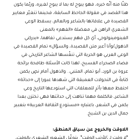
ظنّا منه أنّه خبره، فهو يبوح له بما لا يبوح لغيره، وربّما يكون
هذا القصد في مقولة الجاحظ السابقة، فحينما تتغيّر معايير
القصيدة في علاقاتها بالشاعر وبالعالم، يسقط الوعي
الشعري الراهن في معضلة «الفهم» بالمعنى
الفينومينولوجي، أي كل فهم يستدعي تفاهما، «يدركني
الذهول/وأنا أعبر متن القصيدة، والسؤال» تمام القصيدة في
الوعي العربي هو الحرية التي تنفّسها الشاعر التاريخي في
فضاء الصحراء الفسيح، لهذا كانت الأسئلة طافحة برائحة
عروة بن الورد، أبو تمام، المتنبي.. والذهول أمام نصٍ يكمن
كتابةً في التحولات العميقة التي شهدها عبورا إلى «حداثة»
احتفظ معها بأثرٍ للمعلقات التي استودعها التاريخ وعي
الشاعر، فالكلمة مهما تناهت إلى حداثتها فهي تختزن بعدا
يكمن في الشعر، باعتباره «مستودع الثقافة العربية» بتعبير
جمال الدين بن الشيخ.
اللاوقت والخروج عن سياق المنطق:
“لا وقت لي/لأرتب الوقت”. يتوغّل الشعور الشعري بالوقت،