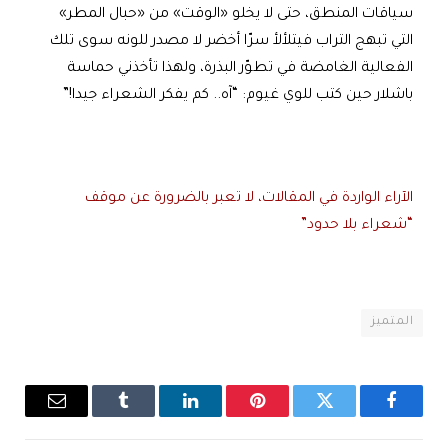
سياقات المنطق، حتى لا يخلو «الوقت» من «حبال المطر»
التي تبهج التراب فيتلألأ سرّا أخضر لا مصدر للونه سوى تلك
الفعالية الغامضة في تطوّر البذرة، ولهذا تأخذني حماسة
باشلار حين كتب للوي غيوم: “آه.. كم يفكر الشعراء جيدا!”
الآراء الواردة في المقالات، لا تعبر بالضرورة عن موقف
“شعراء بلا حدود”
المتميز
فيسبوك
تويتر
بينتيريست
لينكدإن
Tumblr
البريد
الإلكترو