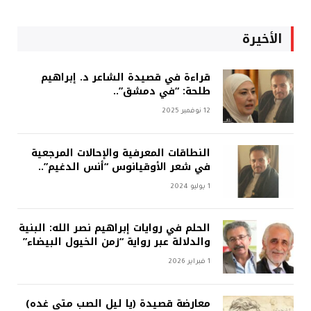
الأخيرة
قراءة في قصيدة الشاعر د. إبراهيم
طلحة: “في دمشق”..
12 نوفمبر 2025
النطاقات المعرفية والإحالات المرجعية
في شعر الأوقيانوس “أنس الدغيم”..
1 يوليو 2024
الحلم في روايات إبراهيم نصر الله: البنية
والدلالة عبر رواية “زمن الخيول البيضاء”
1 فبراير 2026
معارضة قصيدة (يا ليل الصب متى غده)