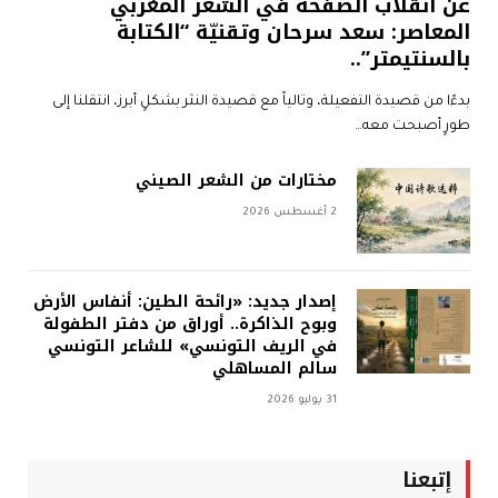
عن انقلاب الصفحة في الشعر المغربي
المعاصر: سعد سرحان وتقنيّة “الكتابة
بالسنتيمتر”..
بدءًا من قصيدة التفعيلة، وتالياً مع قصيدة النثر بشكلٍ أبرز، انتقلنا إلى
طورٍ أصبحت معه…
مختارات من الشعر الصيني
2 أغسطس 2026
إصدار جديد: «رائحة الطين: أنفاس الأرض
وبوح الذاكرة.. أوراق من دفتر الطفولة
في الريف التونسي» للشاعر التونسي
سالم المساهلي
31 يوليو 2026
إتبعنا