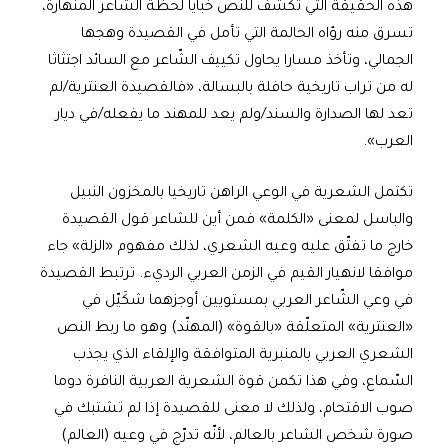
هذه الحقيقة التي تكشف للنص خبايا لحظة الشّاعر المنهارة،
تسرق منه رؤاه الحالمة التي تأمل في القصيدة وهجها
الجمالي، وتأخذ مسارا يحاول تكييف الشّاعر مع السائد اجتثاثا
له من تراب تاريخية حافلة بالبسالة، «فالقصيدة العنترية/لم
تعد لها الصدارة والسند/ولم يعد للمهند ما يفعله/في ديار
العرب».
تكتمل الشعرية في الوعي الراهن تاريخيا بالمخزون النبيل
والباسل لمعنى «الكلمة» فمن أين للشاعر قول القصيدة
خارج ما تفتّق عليه وعيه الشعري، لذلك مفهوم «الزلة» جاء
موافقا لانهيار القيم في الزمن العربي الرديء. ترتبط القصيدة
في وعي الشّاعر العربي بمستويين أوجزهما شكَيّل في
«العنترية» المتعلّقة «بالقوة» (المهنّد) وهو ما ربط النص
الشعري العربي بالمنبرية المتوافقة والإلقاء الذي يجذب
السّماع، وفي هذا تكمن قوة الشعرية العربية النافرة دوما
صوب الاقتحام، ولذلك لا معنى للقصيدة إذا لم تشتبك في
صورة شخص الشاعر بالعالم، لأنّه تدرّج في وعيه (العالم)