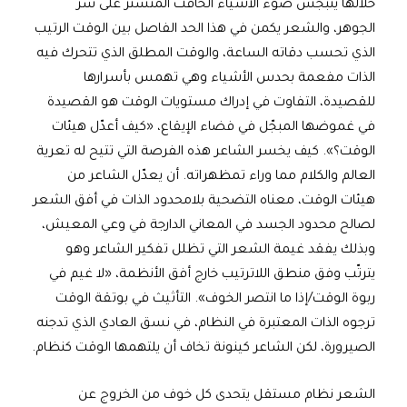
خلالها ينبجس ضوء الأشياء الخافت المتستر على سرّ
الجوهر، والشعر يكمن في هذا الحد الفاصل بين الوقت الرتيب
الذي تحسب دقاته الساعة، والوقت المطلق الذي تتحرك فيه
الذات مفعمة بحدس الأشياء وهي تهمس بأسرارها
للقصيدة، التفاوت في إدراك مستويات الوقت هو القصيدة
في غموضها المبجّل في فضاء الإيقاع، «كيف أعدّل هيئات
الوقت؟». كيف يخسر الشاعر هذه الفرصة التي تتيح له تعرية
العالم والكلام مما وراء تمظهراته. أن يعدّل الشاعر من
هيئات الوقت، معناه التضحية بلامحدود الذات في أفق الشعر
لصالح محدود الجسد في المعاني الدارجة في وعي المعيش،
وبذلك يفقد غيمة الشعر التي تظلل تفكير الشاعر وهو
يترتّب وفق منطق اللاترتيب خارج أفق الأنظمة، «لا غيم في
ربوة الوقت/إذا ما انتصر الخوف». التأثيث في بوتقة الوقت
ترجوه الذات المعتبرة في النظام، في نسق العادي الذي تدجنه
الصيرورة، لكن الشاعر كينونة تخاف أن يلتهمها الوقت كنظام.
الشعر نظام مستقل يتحدى كل خوف من الخروج عن