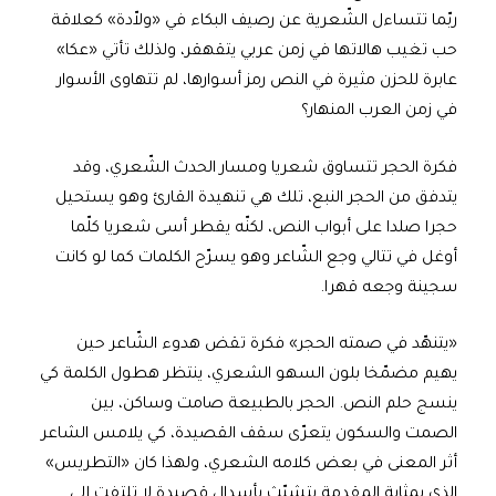
ربّما تتساءل الشّعرية عن رصيف البكاء في «ولاّدة» كعلاقة
حب تغيب هالاتها في زمن عربي يتقهقر، ولذلك تأتي «عكا»
عابرة للحزن مثيرة في النص رمز أسوارها، لم تتهاوى الأسوار
في زمن العرب المنهار؟
فكرة الحجر تتساوق شعريا ومسار الحدث الشّعري، وقد
يتدفق من الحجر النبع، تلك هي تنهيدة القارئ وهو يستحيل
حجرا صلدا على أبواب النص، لكنّه يقطر أسى شعريا كلّما
أوغل في تتالي وجع الشّاعر وهو يسرّح الكلمات كما لو كانت
سجينة وجعه قهرا.
«يتنهّد في صمته الحجر» فكرة تقض هدوء الشّاعر حين
يهيم مضمّخا بلون السهو الشعري، ينتظر هطول الكلمة كي
ينسج حلم النص. الحجر بالطبيعة صامت وساكن، بين
الصمت والسكون يتعرّى سقف القصيدة، كي يلامس الشاعر
أثر المعنى في بعض كلامه الشعري، ولهذا كان «التطريس»
الذي بمثابة المقدمة يتشبّث بأسدال قصيدة لا تلتفت إلى