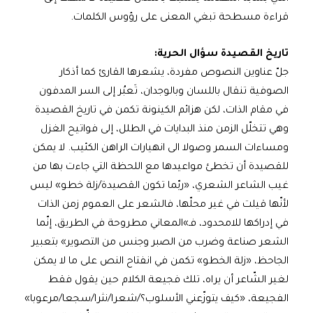
قراءة مسطحة تبغي المعنى على رؤوس الكلمات.
تاريخ القصيدة سؤال الحرية
:
جلّ عناوين النصوص مفردة، يشعرها القارئ كما أذكار
الصوفية تنقال باللسان وبالوجدان، تَعبُر إلى السر المدفون
في مقام الذات، لكن هزائم الكينونة تكمن في تاريخ القصيدة
وهي تتخلّل الزمن منذ البدايات في الطلل، إلى فواتيح الغزل
ومساءات السمر وصولا الى انهيارات الراهن الكئيب. لا يمكن
للقصيدة أن تخطئ مواعيدها مع اللحظة التي جاءت بها من
غيب الشاعر الشعري، «ربّما تكون القصيدة/زلة خطو» ليس
لأنّها قيلت في غير محلّها، فالشعر على العموم زمن الذات
في إدراكها للامحدود، فـ»المعاني مطروحة في الطريق، إنّما
الشعر صناعة وضرب من الصبر وجنس من التصوير» بتعبير
الجاحظ، «زلة الخطو» تكمن في انفتاح النص على ما لا يمكن
لغير الشّاعر أن يراه، تلك فجيعة الكلام حين يقول فقط
الفجيعة، «كيف يتوزّعني الأسلوب؟/شعرا/نثرا/سجعا/مرعوبا»