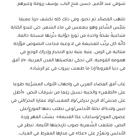
شوقي عبد الأمير، حسن فتح الباب، يوسف رزوقة وغيرهم.
تلتهب القصائد ثم تخبو، وفي ذلك كله تكشف حزنا عميقا
يتلبّس الشّاعر وهو ينغمس في ماء الشعر، حتى لتبدو الكتابة
متداعيةً نفخةً واحدة من ثورةٍ جوّانية دثّرتها مسحة حالمة،
كأنّه كان يرتّب للفجيعة في لا وعيه فجاءت النصوص مؤرّخة
متتالية في الزمن، عتبة عتبة نحو الانحدار وإدراك الوجع في
همومه القومية، التي تحكي تفاصيلها المدن العربية: «لا أفق
في دنيا العروبة/إذا ما طعنت بيروت في عز الرشاد».
غاب أفق الفضاء العربي في واجهات الأبواب المشرّعة طوعا
على «الطعن» والخيبة تسيل رغما من شرفات النص: «أطل
على مدينتي/لا الريح تدركني/ولا المغيب/ولا غمازة البحر/التي في
جبين ولادة/لا نخلة الأندلس/وعي تطلب دمها الموزع/على
غصون الموج/وساعات عكا القديمة». يشتّت القهر وردة
النص، فتلتفت الشّعرية صوب تاريخيتها الأليمة، تنظر في
الأندلس وتعرّج على «عكا» في مدارها المفرط في الغياب،