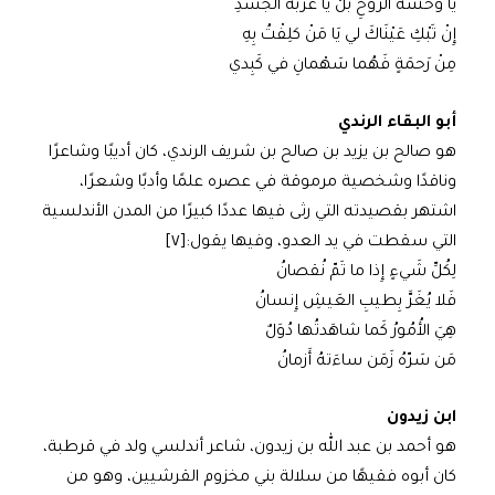
يَا وحشَة الرُّوحِ بَلْ يَا غُربَةَ الجَسَدِ
إِنْ تَبْكِ عَيْنَاكَ لي يَا مَنْ كلِفْتُ بِهِ
مِنْ رَحمَةٍ فَهُما سَهْمانِ في كَبِدي
أبو البقاء الرندي
هو صالح بن يزيد بن صالح بن شريف الرندي، كان أديبًا وشاعرًا
وناقدًا وشخصية مرموقة في عصره علمًا وأدبًا وشعرًا،
اشتهر بقصيدته التي رثى فيها عددًا كبيرًا من المدن الأندلسية
التي سقطت في يد العدو، وفيها يقول:[٧]
لِكُلِّ شَيءٍ إِذا ما تَمّ نُقصانُ
فَلا يُغَرَّ بِطيبِ العَيشِ إِنسانُ
هِيَ الأُمُورُ كَما شاهَدتُها دُوَلٌ
مَن سَرّهُ زَمَن ساءَتهُ أَزمانُ
ابن زيدون
هو أحمد بن عبد الله بن زيدون، شاعر أندلسي ولد في قرطبة،
كان أبوه فقيهًا من سلالة بني مخزوم القرشيين، وهو من