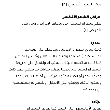
ازدهار الشعر الأندلسي.[٣]
أغراض الشعر الأندلسي
نظم شعراء الأندلس في مختلف الأغراض، ومن هذه
الأغراض:[٤]
المدح:
كانت مدائح شعراء الأندلس محافظة على صورتها
الكلاسيكية (القديمة) واعتنوا بالاستهلال وحُسن التخلص،
كما كانت مدائحهم مليئة بالاستجداء والتملق على طريقة
الشعراء المشارقة، وفيما يتعلق ببدايات مدائحهم، فقد كانت
وصفًا للخمر أو الطبيعة أو للمرأة التي أحبها الشاعر، كما
وصفوا الناقة، ووقفوا على الأطلال، ولكنهم لم يستفيضوا
في وصفهم.
الرثاء:
تفجع الأندلسيون على الميت كما تفجع الشعراء