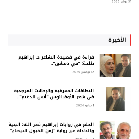
31 يوليو 2026
الأخيرة
قراءة في قصيدة الشاعر د. إبراهيم
طلحة: “في دمشق”..
12 نوفمبر 2025
النطاقات المعرفية والإحالات المرجعية
في شعر الأوقيانوس “أنس الدغيم”..
1 يوليو 2024
الحلم في روايات إبراهيم نصر الله: البنية
والدلالة عبر رواية “زمن الخيول البيضاء”