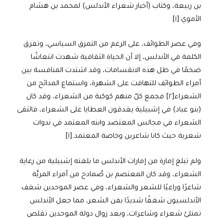
بن ربيعة، وكتاب (أخبار شعراء الأندلس) لمحمد بن هشام
الأموي.[١]
وفي عصر الطوائف، على الرغم من التمزق السياسي، وتفرق
الكلمة في الأندلس، إلا أن الحياة الثقافية شهدت انتعاشًا
ضخمًا في ظل هذه الانقسامات، وقد اشتدت المنافسة بين
أمراء الطوائف للتهافت على الشهرة، واستماع المدائح من
الشعراء[٢] فجمع كلٌ منهم كوكبة من الشعراء، وقد كان
(بنو عباد) في إشبيلية يغدقون العطايا على الشعراء، فالتقى
الشعراء في مجالس المعتضد وابنه المعتمد في ندوات
شعرية حيث كانا شاعرين وخاصة المعتمد.[١]
ولم تبلغ إمارة من إمارات الأندلس ما بلغته إشبيلية من رعاية
الشعراء، وقد كان المعتصم بن صُمادح من أمراء المريَّة
شاعرًا وراعيًا للشعر والشعراء، وفي عصر الموحدين شغف
الأندلسيون شغفًا شديدًا بفن الشعر، مما جعل الأندلس
تمتلئ شعراء وشاعرات، وبعد زوال دولة الموحدين تقلص