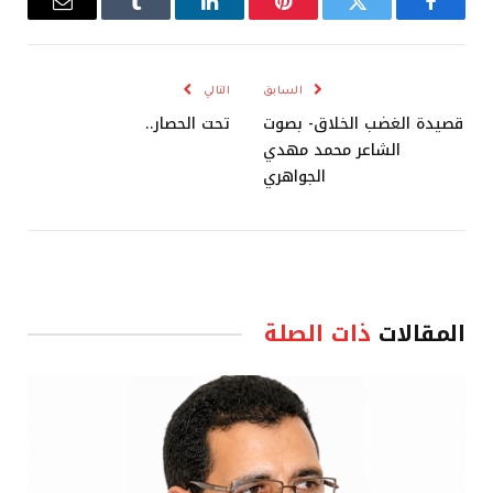
فيسبوك
تويتر
بينتيريست
لينكدإن
Tumblr
البريد
الإلكترو
السابق
التالي
قصيدة الغضب الخلاق- بصوت
تحت الحصار..
الشاعر محمد مهدي
الجواهري
المقالات
ذات الصلة