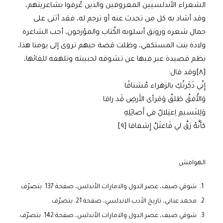
الشعراء الأندلسيين المعروفين والذين عُرفوا بشاعريتهم،
وقد أشاد به كل من تحدث عنه أو ترجم له، فقد أثنى على
جمال شعره ورونق أسلوبه الكُتاب والمؤرخون، أحب الشاعرة
ولادة بنت المستكفي، وظلت قصة حبهم تروى إلى يومنا هذا،
نظم قصيدة عبر فيها عن تشوقه لحبيبته وتلهفه للقائها،
[٨]وقد قال:
إِنّي ذَكَرتُكِ بالزهراء مُشتاقًا
وَالأُفقُ طَلقٌ وَمَرأى الأَرضِ قَد راقا
وَلِلنَسيمِ اِعتِلالٌ في أَصائِلِهِ
كأَنَّهُ رَقَّ لي فَاعتَلَّ إِشفاقا [٩]
الهوامش
شوقي ضيف، عصر الدول والامارات الأندلس، صفحة 137. بتصرّف.
محمد عناني، تاريخ الاْدب الاندلسي، صفحة 21. بتصرّف.
شوقي ضيف، عصر الدول والامارات الأندلس، صفحة 142. بتصرّف.