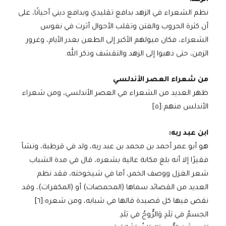
نظم الشعراء في الزهد بدافع تقليدي وبدافع ديني أحيانًا، على
أن كثرة الحروب والفتن وتقلب الأحوال أثرت في نفوس
الشعراء، فكان ميولهم الأكبر إلى الطعن بغدر الأيام، وغرور
الزمن، حتى ذهبوا إلى الزهد والتقشف وذكر الله.
من شعراء العصر الأندلسي
ظهر العديد من الشعراء في العصر الأندلسي، ومن شعراء
الأندلس منهم:[٥]
ابن عبد ربه:
هو أبو عمر أحمد بن محمد بن عبد ربه، ولد في قرطبة، ونشأ
فقيرًا إلا أنه بلغ مكانة عالية بشعره، قال في مدة الشباب
شعر الغزل ووصف الخمر، أما في شيخوخته، فقد نظم
العديد من القصائد سماها (المحمصات) أو (المكفرات)، وقد
نقض فيها كل قصيدة قالها في شبابه، ومن شعره:[٦]
الجسمُ في بَلَدٍ وَالرُّوحُ في بَلَدِ