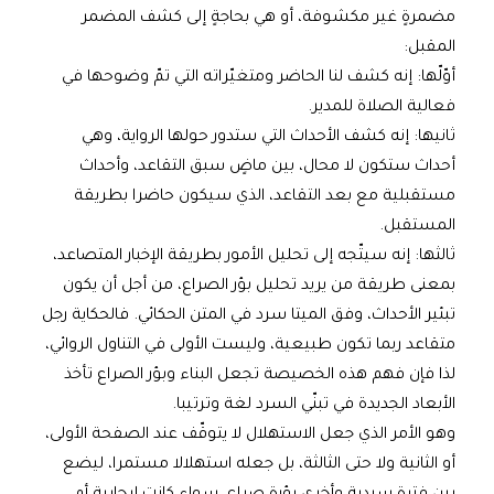
مضمرةٍ غير مكشوفة، أو هي بحاجةٍ إلى كشف المضمر
المقبل:
أوّلّها: إنه كشف لنا الحاضر ومتغيّراته التي تمّ وضوحها في
فعالية الصلاة للمدير.
ثانيها: إنه كشف الأحداث التي ستدور حولها الرواية، وهي
أحداث ستكون لا محال، بين ماضٍ سبق التقاعد، وأحداث
مستقبلية مع بعد التقاعد، الذي سيكون حاضرا بطريقة
المستقبل.
ثالثها: إنه سيتّجه إلى تحليل الأمور بطريقة الإخبار المتصاعد،
بمعنى طريقة من يريد تحليل بؤر الصراع، من أجل أن يكون
تبئير الأحداث، وفق الميتا سرد في المتن الحكائي. فالحكاية رجل
متقاعد ربما تكون طبيعية، وليست الأولى في التناول الروائي،
لذا فإن فهم هذه الخصيصة تجعل البناء وبؤر الصراع تأخذ
الأبعاد الجديدة في تبنّي السرد لغة وترتيبا.
وهو الأمر الذي جعل الاستهلال لا يتوقّف عند الصفحة الأولى،
أو الثانية ولا حتى الثالثة، بل جعله استهلالا مستمرا، ليضع