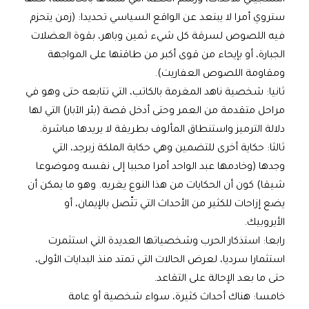
التسجيلي للأحداث، ورسم الخطّة التي سماها بالحاسمة، لكنها
ستروي أمرا لا يبتعد عن الواقع السياسي تحديدا: (زمن يتحزم
فيه اللصوص لسرقة كل شيء ثمين وباهر، بقوة العضلات
الجبارة، أو بإيحاء من قوى أكبر من طاقتها على المواجهة
ومقاومة اللصوص العفاريت).
ثانيا: شخصية ناهد المغرمة بالكاتب، التي تتابعه حتى وهو في
مراحل متقدمة من العمر وحتى أدخل قصة (بئر الآبار) التي لها
دلالة الترميز واستنطاق المألوف بطريقة لا يريدها مباشرة.
ثالثا: حكاية أخرى للتضمين وهي حكاية الملكة زبرجد، التي
وجدها (وخادمها عبد الواحد أمرا محببا إلى نفسه وموضوعا
شيقا) كون أن الحكايات من هذا النوع يغريه. وهو ما يمكن أن
يضع إزاحات للكثير من الأحداث التي تتّصل بالإيمان، أو
الأيروبيك.
رابعا: استذكار الحرب وشخصياتها العديدة التي استثمرت
استثمارا سرديا، لعرض الحالات التي تمتد منذ البدايات الأولى،
حتى ما بعد الإحالة على التقاعد.
خامسا: هناك أحداث كثيرة، سواء شخصية أو عامة