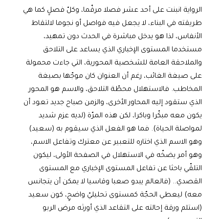
الرواية انبنت على أحد عشر فصلا مرقّما، وكلّ فصلٍ كما هي
طريقته في البناء، لا يجعل فيه فواصل أو نجوما لالتقاط
الأنفاس، لذا هو يدخل مباشرة في الحدث دون تمهيد،
مستخدما المستوى الإخباري الذي يساعد على التلاحق
والملاحقة العامة للشخصية المحورية، التي جاءت محمولة
على صيغة الغائب، رغم أن العنوان كان موجّها بصيغة
المخاطب. فالاستهلال محطّة التلاحق، والاسم هو المحور
الذي ستقود إليه المحاور الأخرى، والزمن صباح جديد تعود أن
يكون معه مبكّرا وباكرا، لكن هذه المرّة (لديه عزم شديد
لمواصلة الحياة). فما هو الفعل الذي سيقوم به (سعيد)
وهو الاسم الذي اختاره للتعبير عن معترك وتفاعل الاسم،
وهو أمر يضخّه في الاستهلال في الصفحة الأولى، ليكون
التلقّي باحثا عن تفاعل المستوى الإخباري مع المستوى
القصدي.. (فالعالم يبدو صعبا وقاسيا لا يمكن أن يتجانس
معه) ليعطي الحجّة كمستوى تحليليّ واضحٍ، كون سعيد
(استلم ورقة إحالته على التقاعد الذي أورثه مرض الربو