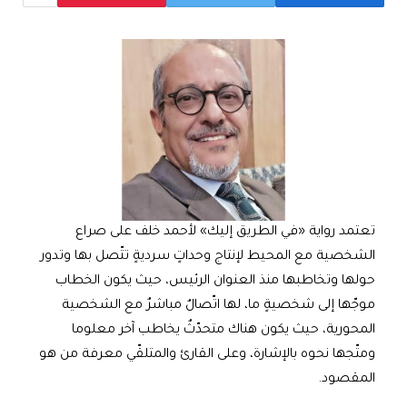
تعتمد رواية «في الطريق إليك» لأحمد خلف على صراع
الشخصية مع المحيط لإنتاج وحداتٍ سرديةٍ تتّصل بها وتدور
حولها وتخاطبها منذ العنوان الرئيس، حيث يكون الخطاب
موجّها إلى شخصيةٍ ما، لها اتّصالٌ مباشرٌ مع الشخصية
المحورية، حيث يكون هناك متحدّثٌ يخاطب آخر معلوما
ومتّجها نحوه بالإشارة، وعلى القارئ والمتلقّي معرفة من هو
المقصود.