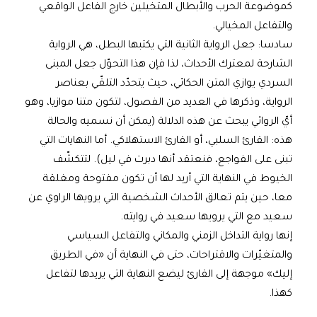
كموضوعة الحرب والأبطال المتخيلين خارج الفاعل الواقعي
والتفاعل المخيالي.
سادسا: جعل الرواية الثانية التي يكتبها البطل، هي الرواية
الشارحة لمعترك الأحداث، لذا فإن هذا التحوّل جعل المبنى
السردي يوازي المتن الحكائي، حيث يتحدّد التلقّي بعناصر
الرواية، وذكرها في العديد من الفصول، لتكون متنا موازيا، وهو
أيّ الروائي يبحث عن هذه الدلالة (يمكن أن نسميه والحالة
هذه: القارئ السلبي، أو القارئ الاستهلاكي. أما النهايات التي
تبنى على الفواجع، فنعتقد أنها دبرت في ليل). لتتكشّف
الخيوط في النهاية التي أريد لها أن تكون مفتوحة ومغلقة
معا، حين يتم تعالق الأحداث الشخصية التي يرويها الراوي عن
سعيد مع التي يرويها سعيد في روايته.
إنها رواية التداخل الزمني والمكاني والتفاعل السياسي
والمتغيّرات والاقتراحات، حتى في النهاية أن «في الطريق
إليك» موجهة إلى القارئ ليضع النهاية التي يريدها لتفاعل
كهذا.