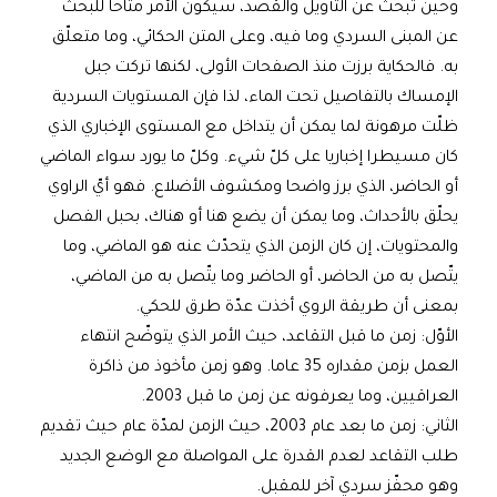
وحين تبحث عن التأويل والقصد، سيكون الأمر متاحا للبحث
عن المبنى السردي وما فيه، وعلى المتن الحكائي، وما متعلّق
به. فالحكاية برزت منذ الصفحات الأولى، لكنها تركت جبل
الإمساك بالتفاصيل تحت الماء، لذا فإن المستويات السردية
ظلّت مرهونة لما يمكن أن يتداخل مع المستوى الإخباري الذي
كان مسيطرا إخباريا على كلّ شيء. وكلّ ما يورد سواء الماضي
أو الحاضر، الذي برز واضحا ومكشوف الأضلاع. فهو أيّ الراوي
يحلّق بالأحداث، وما يمكن أن يضع هنا أو هناك، بحبل الفصل
والمحتويات، إن كان الزمن الذي يتحدّث عنه هو الماضي، وما
يتّصل به من الحاضر، أو الحاضر وما يتّصل به من الماضي،
بمعنى أن طريقة الروي أخذت عدّة طرق للحكي.
الأوّل: زمن ما قبل التقاعد، حيث الأمر الذي يتوضّح انتهاء
العمل بزمن مقداره 35 عاما. وهو زمن مأخوذ من ذاكرة
العراقيين، وما يعرفونه عن زمن ما قبل 2003.
الثاني: زمن ما بعد عام 2003، حيث الزمن لمدّة عام حيث تقديم
طلب التقاعد لعدم القدرة على المواصلة مع الوضع الجديد
وهو محفّز سردي آخر للمقبل.