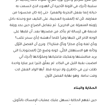
بين فترةٍ سرديةٍ وأخرى بؤرة صراعٍ، سواء كانت إيجابية أم
سلبية (أدرك في الآونة الأخيرة أن الهدوء الذي اتسمت به
حياته إنما بفعل التجربة والعمر). حتى إنه كان محسودا من
معارفه، لأن له (المقدرة العجيبة، على التكيف مع وحدته داخل
زاويته المنعزلة عن الاخرين). ثم يتفاعل الصراع حين يجد ورقة
قديمة هي (رسالة لم يتأكد من مصدرها بعد، أن قلبها على
الوجه الآخر التي كتبها وقرأ كلاما أدهشه (بأي سحر تكتب؟
وبأي لغة وبأي مجاز؟ وبأيّ فنتازيا؟). ونرى أن الفصل الأوّل
وكأنه هو الاستهلال الكلّي، كونه وضع كلّ (المحتويات) التي
يريد مناقشتها وتفكيك فاعلياتها ومكوّناتها (أدرك أني
امضيت بقية الليل في البكاء. لم يعلّق كثيرا غير عبارة واحدة
ظلت ترن في خاطري ولا تبرحه قط: أيها الولد الغفل لات
وقت ندامة. وهو نهاية الفصل الأول.
الحكاية والبناء
حين تفهم الحكاية تسهل عليك عمليات الإمساك بالتأويل،