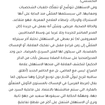
التحسسي).
وفي الاستهلال تتوضّح أو تتفكّك خلفيات الشخصيات
ومعانيها، التي سيستلمها المتلقّي منذ البداية على أنها
الاستدراك والإدراك، بإعطاء الملامح العمرية، فهو متقاعد،
والحالة الصحية، مريض، ويتبيّن أنه يعمل في جريدة (كان
المدير المباشر للجريدة رجلا غريبا عن وسط الصحافيين
المعروفين له) ثم يعطي في الاستهلال تحليلا آخر سيتركه
المتلقّي إلى زمن قراءةٍ مقبل في تفكيك العلاقة، أو الإمساك
بالقصدية، التي سيكون لها المتن السردي بالمرصاد، حين وجد
المدير(منحنيا على سجادة الصلاة يبسمل بآيات من الذكر
الحكيم) لتنكشف العلاقة التي منحها الاستهلال علامة
الصراع، ليس مع الماضي، بل مع الحاضر الجديد (أطلق
ساقيه للريح ليولّي الأدبار دون توديع الرجل) وهنا سيكون كما
يقال (مربط الفرس) في الإمساك بالمستوى التأويلي المتعلّق
بالفكرة، التي ستتم مناقشتها بالاعتماد على فاعلية السرد من
جهة، ومهمّة الحكاية التي سيقودها سعيد من جهةٍ ثانية.
ونرى أن الاستهلال اشتغل على أكثر من نقطةٍ تفاعليةٍ