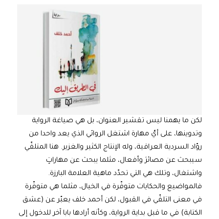
لكن ما يهمنا ليس تقشير العنوان، بل هي صياغة الرواية
وتدوينها، على أيّ مهارة اشتغل الروائي الذي يعد واحدا من
روّاد السردية العراقية، وله الإنتاج الكثير والغزير. هنا المتلقّي
سيبحث عن مصائرَ وأفعال، مثلما يبحث عن مهاراتٍ
واشتغال، وتلك هي التي تحدّد ماهية العلامة البارزة.
فالمواضيع والحكايات متوفّرة في الخيال، مثلما هي متوفّرة
في معنى التلقّي في القبول، لكن أحمد خلف يعبّر عن (عشق
الكتابة) في ما قبل بداية الرواية، وكأنه أرادها بابا آخر للدخول إلى