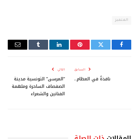
المتميز
فيسبوك
تويتر
بينتيريست
لينكدإن
Tumblr
البريد
الإلكترو
السابق
التالي
نافذةٌ في العظام..
“المرسى” التونسية مدينة
الصفصاف الساحرة وملهمة
الفنانين والشعراء
المقالات
ذات الصلة