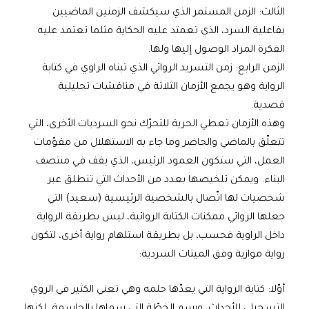
الثالث: الزمن المستمر الذي سيكشف الزمنين الماضيين
بفاعلية السرد، الذي تعمتد عليه الحكاية مثلما تعتمد عليه
الفكرة المراد الوصول إليها ولها.
الزمن الرابع: زمن التسريد الروائي الذي تبناه الراوي في كتابة
الرواية وهو يجمع الأزمان الثلاثة في مناقشات تحليلية
قصدية.
وهذه الأزمان تعطي الحرية للتحرّك نحو السرديات الأخرى، التي
تتعلّق بالماضي والحاضر وما جاء به الاستهلال من مقوّمات
العمل، التي ستكون العمود الرئيس، الذي يقف في منتصف
البناء. ويمكن تلخيصها بعدد من الأحداث التي تنطلق عبر
شخصيات لها اتّصال بالشخصية الرئيسية (سعيد) التي
جعلها الروائي ممكنات الكتابة الروائية، ليس بطريقة الرواية
داخل الراوية فحسب، بل بطريقة استلهام رواية أخرى، لتكون
رواية موازية وفق الميتات السردية:
أوّلا: كتابة الرواية التي يعدّها حلمه وهي تعني الكثير في الروي