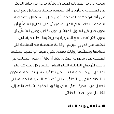
مدينة الرواية، بعد باب العنوان، وكأنه يوحي في بداية البحث
عن القصدية والتأويل، أنه يقصده نفسه ويتعامل مع الآخر
على أنه هو فهذه الصفحة الأولى قبل الاستهلال، كمحاولةٍ
لبرمجة الاتجاه العام للقراءة، من أن على القارئ المتمتّع أن
يكون حذرا في القبول المباشر، دون تفكير، وعلى المتلقّي أن
يكون أكثر تفاعلا مع السردية بطريقتيها الطبيعية، التي
تعتمد على تدوينٍ مبرمجٍ، وكذلك متفاعلة مع الصناعة التي
تحتاجها وتتطلّبها روايات كهذه، تكون فيها الواقعية محكمة
القبضة على محورية الفكرة، لكنه أرادها أن تكون مخيالية في
ترتيب الأوضاع الداخلية للبناء العام. فليس كلّ بيت هو بناء
تقليدي، بل ما يحتويه البيت من تطوّرات سردية، تجعله يكون
بيتا لكنه منتمٍ إلى التطوّرات التي أحدثتها السردية الحديثة، التي
تجعل من الفكرة الهمّ العام، وتقود الحكاية بشخصياتها إلى
التفاعل مع الحدث الحكائي.
الاستهلال وبدء البناء