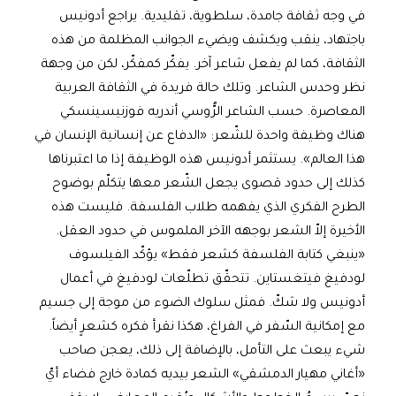
في وجه ثقافة جامدة، سلطوية، تقليدية. يراجع أدونيس
باجتهاد، ينقب ويكشف ويضيء الجوانب المظلمة من هذه
الثقافة، كما لم يفعل شاعر آخر. يفكّر كمفكّر، لكن من وجهة
نظر وحدس الشاعر. وتلك حالة فريدة في الثقافة العربية
المعاصرة. حسب الشاعر الرُّوسي أندريه فوزنيسينسكي
هناك وظيفة واحدة للشّعر: «الدفاع عن إنسانية الإنسان في
هذا العالم». يستثمر أدونيس هذه الوظيفة إذا ما اعتبرناها
كذلك إلى حدود قصوى يجعل الشّعر معها يتكلّم بوضوح
الطرح الفكري الذي يفهمه طلاب الفلسفة. فليست هذه
الأخيرة إلاّ الشعر بوجهه الآخر الملموس في حدود العقل.
«ينبغي كتابة الفلسفة كشعر فقط» يؤكّد الفيلسوف
لودفيغ فيتغستاين. تتحقّق تطلّعات لودفيغ في أعمال
أدونيس ولا شكّ. فمثل سلوك الضوء من موجة إلى جسيم
مع إمكانية السّفر في الفراغ، هكذا نقرأ فكره كشعرٍ أيضاً.
شيء يبعث على التأمل، بالإضافة إلى ذلك، يعجن صاحب
«أغاني مهيار الدمشقي» الشعر بيديه كمادة خارج فضاء أيّ