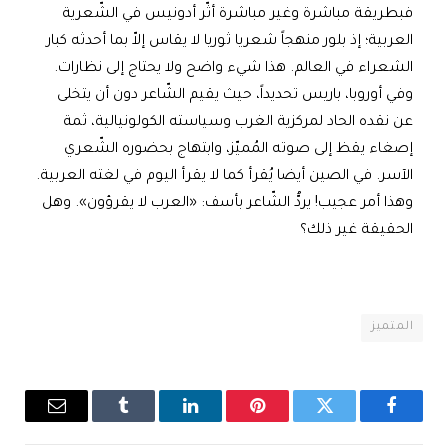
فبطريقة مباشرة وغير مباشرة أثّر أدونيس في الشّعرية
العربية؛ إذ بلور منهجاً شعريا ثوريا لا يقاس إلاّ بما أحدثه كبار
الشعراء في العالم. هذا شيء واضح ولا يحتاج إلى نظارات.
وفي أوروبا، باريس تحديداً، حيث يقيم الشّاعر دون أن يتخلى
عن نقده الحاد لمركزية الغرب وسياسته الكولونيالية، ثمة
إصغاء يقظ إلى صوته المُميّز، وابتهاج بحضوره الشّعري
الآسر. في الصين أيضا يُقرأ كما لا يقرأ اليوم في لغته العربية.
وهذا أمر عجيب! يردُّ الشّاعر بأسف: «العرب لا يقرؤون». وهل
الحقيقة غير ذلك؟
المتميز
فيسبوك
تويتر
بينتيريست
لينكدإن
Tumblr
البريد