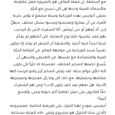
مع السلطة. إنّ فعله الثقافي هو بالضرورة فعل مقاومة،
فالأسماك الميتة وحدها هي التي تسبح مع التيّار.
يحتفي أدونيس بهذه الفردانية وسط مجتمع لا يؤمن بحرية
الأفراد في أن يفكروا ويعيشوا ويبدعوا بشكل مختلف. بديهيٌّ
إذن، ألا يُفهم أو حتى يُرفض. أمّا الشعراء الذين تمّ الترحيب
بهم فقد عكسوا دائما روح الجماعة، لكن أغلبهم لم يقدّم
شيئا جديداً فيما أنجزه. والحقيقة أن الشعر لم يوجد إلا ليكون
تعبيراً شديد الفردانية في مواجهة العالم. في الثقافة الحيّة
المرنة والمتصالحة مع نفسها، من الطبيعي والبديهي أن
يتّسعَ حضنها للشاعر المختلف. مفسحة له حيّزاً لكي يكون،
لأنه خلاّق عوالم بديلة. لقد رفض الشاعر آرثر رامبو فرنسا كلها
بثقافتها وحضارتها، مع ذلك كان وما زال مفخرتها ومعجزتها
الأدبية. هل نفهم بعد كيف يكون الأدب؟ ومن هم الشعراء
حقّاً القادرون على جعل ثقافتنا أكثر حيوية وغنى، وأوسع
أفقاً؟
أدونيس نموذج لهذا التمرّد، على طريقته الخاصة. فمشروعه
كلّه إن شئنا الاختزال هو مشروع رفض. «لا» مُعلنة بشجاعة