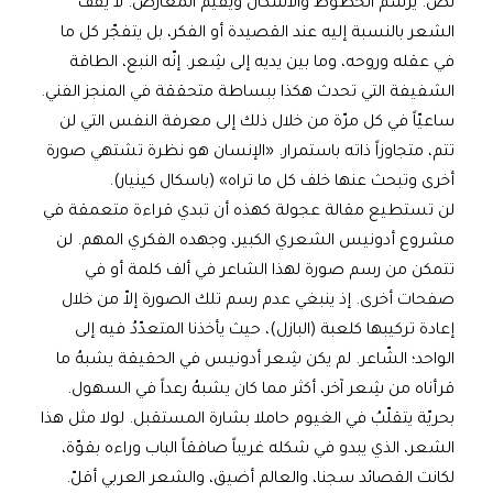
نصّ. يرسمُ الخطوط والأشكال ويُقيم المعارض. لا يقف
الشعر بالنسبة إليه عند القصيدة أو الفكر، بل يتفجّر كل ما
في عقله وروحه، وما بين يديه إلى شِعر. إنّه النبع، الطاقة
الشفيفة التي تحدث هكذا ببساطة متحققة في المنجز الفني.
ساعيّاً في كل مرّة من خلال ذلك إلى معرفة النفس التي لن
تتم، متجاوزاً ذاته باستمرار. «الإنسان هو نظرة تشتهي صورة
أخرى وتبحث عنها خلف كل ما تراه» (باسكال كينيار).
لن تستطيع مقالة عجولة كهذه أن تبدي قراءة متعمقة في
مشروع أدونيس الشعري الكبير، وجهده الفكري المهم. لن
تتمكن من رسم صورة لهذا الشاعر في ألف كلمة أو في
صفحات أخرى. إذ ينبغي عدم رسم تلك الصورة إلاّ من خلال
إعادة تركيبها كلعبة (البازل)، حيث يأخذنا المتعدّدُ فيه إلى
الواحد؛ الشّاعر. لم يكن شِعر أدونيس في الحقيقة يشبهُ ما
قرأناه من شِعر آخر، أكثر مما كان يشبهُ رعداً في السهول.
بحريّة يتقلّبُ في الغيوم حاملا بشارة المستقبل. لولا مثل هذا
الشعر، الذي يبدو في شكله غريباً صافقاً الباب وراءه بقوّة،
لكانت القصائد سجنا، والعالم أضيق، والشعر العربي أقلّ.