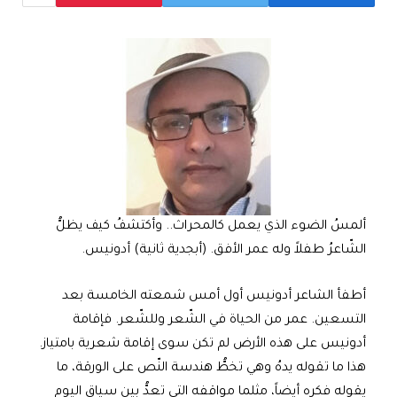
ألمسُ الضوء الذي يعمل كالمحراث.. وأكتشفُ كيف يظلُّ
الشّاعرُ طفلاً وله عمر الأفق. (أبجدية ثانية) أدونيس.
أطفأ الشاعر أدونيس أول أمس شمعته الخامسة بعد
التسعين. عمر من الحياة في الشّعر وللشّعر. فإقامة
أدونيس على هذه الأرض لم تكن سوى إقامة شعرية بامتياز.
هذا ما تقوله يدهُ وهي تخطُّ هندسة النّص على الورقة، ما
يقوله فكره أيضاً، مثلما مواقفه التي تعدُّ بين سياق اليوم