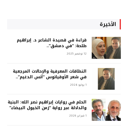
الأخيرة
قراءة في قصيدة الشاعر د. إبراهيم
طلحة: “في دمشق”..
12 نوفمبر 2025
النطاقات المعرفية والإحالات المرجعية
في شعر الأوقيانوس “أنس الدغيم”..
1 يوليو 2024
الحلم في روايات إبراهيم نصر الله: البنية
والدلالة عبر رواية “زمن الخيول البيضاء”
1 فبراير 2026