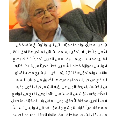
شِعر انفجاريٌّ يولد كالمجرّات التي تبرد وتتوسّعُ متقدة في
الذِّهن والنّظر. لا يتحدّى برسمه السّائل المبتكر هذا أفق انتظار
القارئ فحسب، وإنما بنية العقل العربي تحديداً. ألذلك يضع
أدونيس بموازاة خطه الشّعري خطاً فكريّاً مزلزلاً، بدأ بكتابه
«الثابت والمتحوّل»(1973)؟ ربّما، لكن لا ليشرح قصيدتهُ، أو
ليدافع عن خيارات جمالية فرضها الضِّيق من جلباب السلف،
بل ليكشفَ بالدرجة الأولى عن رؤية الشِعر كيف تكون وكيف
تفكّك وكيف تؤسّس للمستقبل دائماً وهي تفتح في الواقع
أبعاداً أخرى ممكنة التّحقق؛ وفي العقل باب المخيّلة، فتجعل
منه عقلا مرناً قابلا للتوسّع والنموّ. لقد أتى أدونيس أساساً
من سؤال الشعر ويقظة الفكر وأنوار العقل وفرادة الجسد.