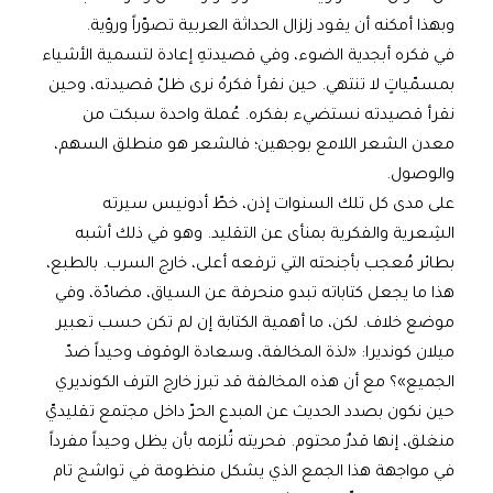
وبهذا أمكنه أن يقود زلزال الحداثة العربية تصوّراً ورؤية.
في فكره أبجدية الضوء، وفي قصيدتهِ إعادة لتسمية الأشياء
بمسمّياتٍ لا تنتهي. حين نقرأ فكرهُ نرى ظلّ قصيدته، وحين
نقرأ قصيدته نستضيء بفكره. عُملة واحدة سبكت من
معدن الشعر اللامع بوجهين؛ فالشعر هو منطلق السهم،
والوصول.
على مدى كل تلك السنوات إذن، خطّ أدونيس سيرته
الشِعرية والفكرية بمنأى عن التقليد. وهو في ذلك أشبه
بطائر مُعجب بأجنحته التي ترفعه أعلى، خارج السرب. بالطبع،
هذا ما يجعل كتاباته تبدو منحرفة عن السياق، مضادّة، وفي
موضع خلاف. لكن، ما أهمية الكتابة إن لم تكن حسب تعبير
ميلان كونديرا: «لذة المخالفة، وسعادة الوقوف وحيداً ضدّ
الجميع»؟ مع أن هذه المخالفة قد تبرز خارج الترف الكونديري
حين نكون بصدد الحديث عن المبدع الحرّ داخل مجتمع تقليديّ
منغلق، إنها قدرٌ محتوم. فحريته تُلزمه بأن يظل وحيداً مفرداً
في مواجهة هذا الجمع الذي يشكل منظومة في تواشج تام