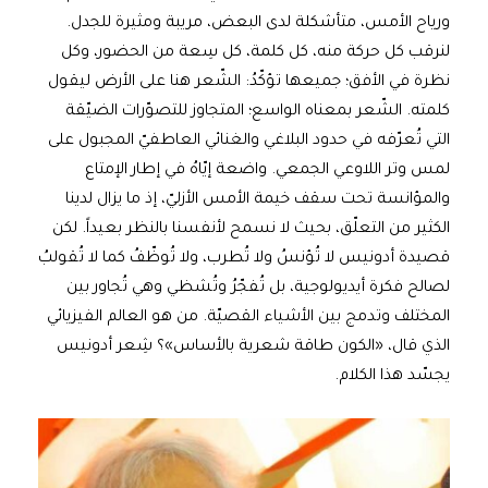
ورياح الأمس، متأشكلة لدى البعض، مريبة ومثيرة للجدل.
لنرقب كل حركة منه، كل كلمة، كل سِعة من الحضور، وكل
نظرة في الأفق؛ جميعها تؤكّدُ: الشّعر هنا على الأرض ليقول
كلمته. الشّعر بمعناه الواسع؛ المتجاوز للتصوّرات الضيّقة
التي تُعرّفه في حدود البلاغي والغنائي العاطفيّ المجبول على
لمس وتر اللاوعي الجمعي. واضعة إيّاهُ في إطار الإمتاع
والمؤانسة تحت سقف خيمة الأمس الأزليّ، إذ ما يزال لدينا
الكثير من التعلّق، بحيث لا نسمح لأنفسنا بالنظر بعيداً. لكن
قصيدة أدونيس لا تُؤنسُ ولا تُطرب، ولا تُوظّفُ كما لا تُقولبُ
لصالح فكرة أيديولوجية، بل تُفجّرُ وتُشظي وهي تُجاور بين
المختلف وتدمج بين الأشياء القصيّة. من هو العالم الفيزيائي
الذي قال، «الكون طاقة شعرية بالأساس»؟ شِعر أدونيس
يجسّد هذا الكلام.