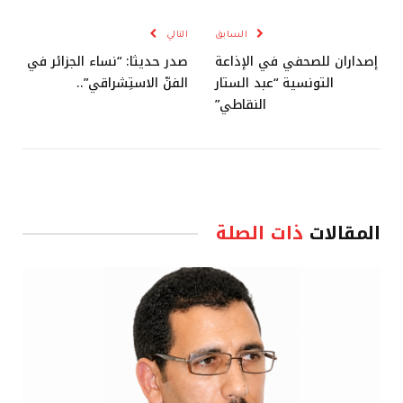
الإلكترو
السابق
التالي
إصداران للصحفي في الإذاعة
صدر حديثا: “نساء الجزائر في
التونسية “عبد الستار
الفنّ الاستِشراقي”..
النقاطي”
المقالات
ذات الصلة