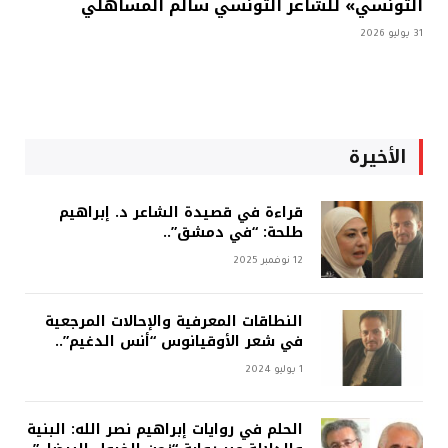
التونسي» للشاعر التونسي سالم المساهلي
31 يوليو 2026
الأخيرة
قراءة في قصيدة الشاعر د. إبراهيم
طلحة: “في دمشق”..
12 نوفمبر 2025
النطاقات المعرفية والإحالات المرجعية
في شعر الأوقيانوس “أنس الدغيم”..
1 يوليو 2024
الحلم في روايات إبراهيم نصر الله: البنية