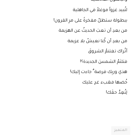
والباعثون القادسية
لتُبيد غزواً موغلاً في الجاهلية
ببطولة ستظلُ مفخرةً على مرِ القرون!
من بعدِ أن تعبَ الحديثُ عن الهزيمة
من بعدِ أن كُنا نعيشُ بلا عزيمة
أتُراك تغتنمُ الشروقَ
فتلثمُ الشمسَ الجديدة؟!
هذي وربِك فرصة ٌ جاءت إليك!
خُضها فعَبء غدٍ عليك
لِتُعِدَّ حقَك!
المتميز