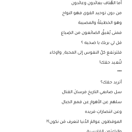
أما الهٌتاف بعائدون وعائدون
من دون توحيد القوى فهو النواح
وهو الخطيئةُ والمصيبة
فمتى يُفيقُ الضائعون من الضِياع
قل لي بربك يا ضحيه ؟
فلترتفع كلُ النفوس إلى المحبة ِ والإخاء
لتُعيد حقك!
***
أتريد حقك؟
سل صانعي التاريخ فرسانَ القتال
سلهم عن الأهوارِ عن قممِ الجبال
وعن انتصاراتِ فريده
الموقظون عوالمَ الدُنيا لتعرف مَن نكون؟!