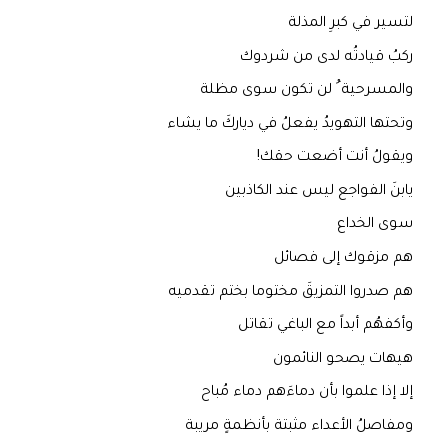
لتسير في كبرِ المذلة
ركبُ قيادتُه لدى من شردوك
والمسرحية ُ لن تكون سوى مظلة
وتحتها التهويدُ يفعلُ في دياركَ ما يشاء
ويقولُ أنت أضعت حقك!
يابنَ الفواجع ليس عند الكاذبين
سوى الخداع
هم مزقوك إلى فصائل
هم صدروا التمزيقَ مختوما بختم تقدميه
وأكفهُم أبداً مع الباغي تقاتل
هيهات يصحو النائمون
إلا إذا علموا بأن دماءَهم دماء مُباح
ومفاصلُ الأعداء مثبتة بأنظمةٍ مريبة