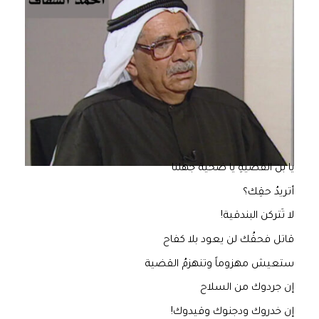
يا بن القضيةِ يا ضحية جهلنا
أتريدُ حقِك؟
لا تَتركن البندقية!
قاتل فحقُك لن يعود بلا كفاح
ستعيش مهزوماً وتنهزمُ القضية
إن جردوك من السلاح
إن خدروك ودجنوك وقيدوك!