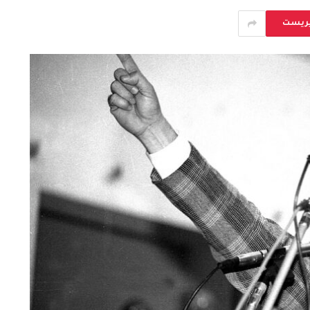
يريست