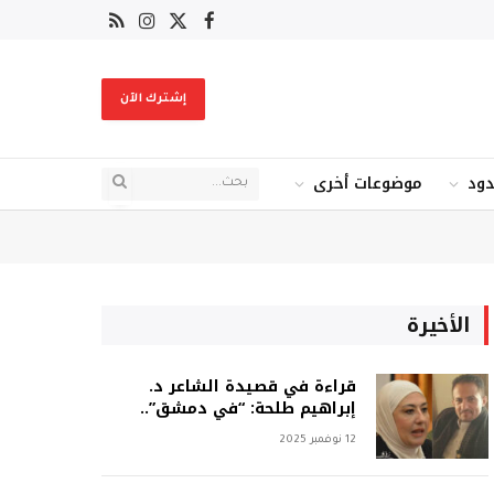
X
فيسبوك
RSS
الانستغرام
(Twitter)
إشترك الآن
دود
موضوعات أخرى
الأخيرة
قراءة في قصيدة الشاعر د.
إبراهيم طلحة: “في دمشق”..
12 نوفمبر 2025