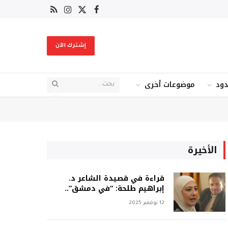
X
فيسبوك
RSS
الانستغرام
(Twitter)
إشترك الآن
دود
موضوعات أخرى
الأخيرة
قراءة في قصيدة الشاعر د.
إبراهيم طلحة: “في دمشق”..
12 نوفمبر 2025