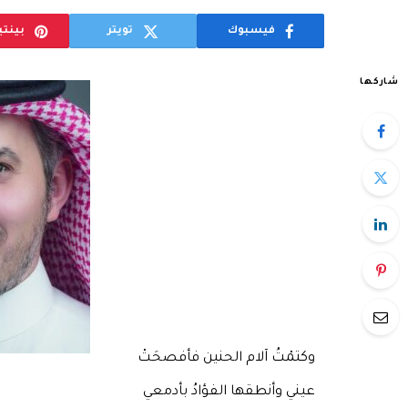
فيسبوك
تويتر
بينت
شاركها
وكتمْتُ آلام الحنين فأفصحَتْ
عيني وأنطقها الفؤادُ بأدمعي