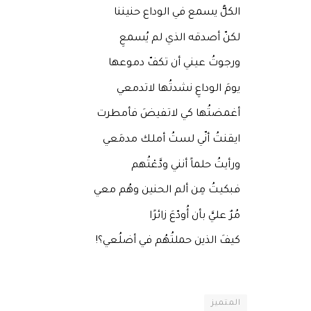
الكلُّ يسمع في الوداع حنيننا
لكنّ أصدقه الذي لم يُسمعِ
ورجوتُ عيني أن تكفّ دموعها
‏يومَ الوداعِ نشدتُها لاتدمعي
‏أغمضتُها كي لاتفيضَ فأمطرت
‏ايقنتُ أنّي لستُ أملك مدمَعي
‏ورأيتُ حلماً أنني ودَّعْتُهم
‏فبكيتُ مِن ألم الحنين وهُم معي
‏مُرٌ عليَّ بأن أُودّعَ زائرًا
‏كيفَ الذين حملتُهُم في أضلُعي؟!
المتميز