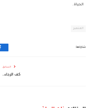
الحياة..
المتميز
شاركها.
ف
السابق
كف الرجاء..