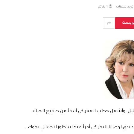
 توجد تعليقات
1 دقائق
يريست
لليل، وأشعل حطب العمر كي أتدفأ من صقيع الحياة.
د يدي لوصايا البحر كي أقرأ منها سطورا تحملني نحوك…