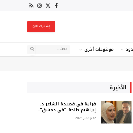
X
فيسبوك
RSS
الانستغرام
(Twitter)
إشترك الآن
دود
موضوعات أخرى
الأخيرة
قراءة في قصيدة الشاعر د.
إبراهيم طلحة: “في دمشق”..
12 نوفمبر 2025