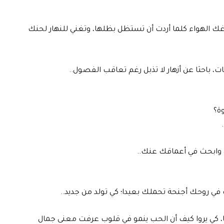
ك الهواء كلما أردت أن تستظل بظلها، وتغني للنهار لحنك
ت، باحثا عن أزهار لا تذبل رغم تعاقب الفصول..
ة؟
 وابحث في أعماقك عنك..
ي روحك أجنحة تحملك بعيدا؛ كي تولد من جديد..
، كي يروا كيف أن الحب ينمو في قلوب عرفت معنى جمال