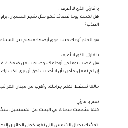
يا قارئي الذي لا أعرف..
هل لمحت يوما قصائد تنمو مثل شجر السنديان، يراوغ
العذب؟
هو الحلم يُرديك قتيلا فوق أرضها؛ فتهيم بين المسافا
يا قارئي الذي لا أعرف..
هل غصت يوما في أوجاعك، وصنعت من ضعفك قو
إن لم تفعل، فآمن بأنْ لا أحد يستحق أن يرى انكسارك..
حالما تسقط لملم جراحك، وأهرب من ميدان الهزائم،
نعم يا قارئي..
كلما تشققت قدماك في البحث عن المستحيل، نبتتْ ف
تمسَّك بحبال الشمس التي تقود خطى الحائرين إليها