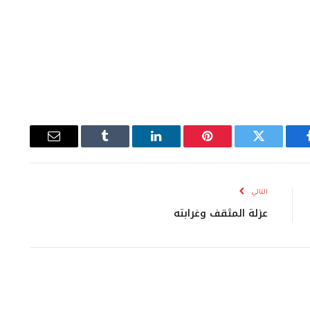
يسبوك
تويتر
بينتيريست
لينكدإن
Tumblr
البريد
الإلكتروني
التالي
عزلة المثقف وغرابته