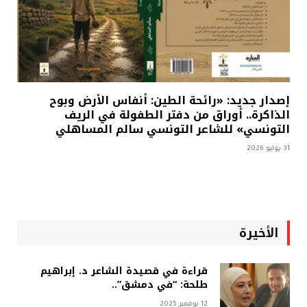
إصدار جديد: «رائحة الطين: أنفاس الأرض وبوح
الذاكرة.. أوراق من دفتر الطفولة في الريف
التونسي» للشاعر التونسي سالم المساهلي
31 يوليو 2026
الأخيرة
قراءة في قصيدة الشاعر د. إبراهيم
طلحة: “في دمشق”..
12 نوفمبر 2025