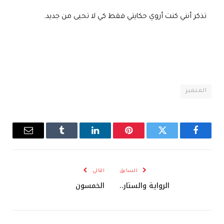
تذكر أنني كنت أروي حكايتي فقط كي لا تحيى من جديد.
المتميز
فيسبوك
تويتر
بينتيريست
لينكدإن
Tumblr
البريد
الإلكترو
السابق
التالي
الرواية والستار..
الخمسون