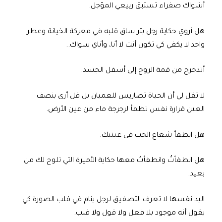
أشواك صفراء تستبق ربيعي المؤجل.
هل أروي حكاية رجل بتر ساق قلبه في معركة الخيانة وعطر
واحد لا يكفي كي تكون أنت لا أنا، وأناي سواك..
أتدحرج من قمة الروح إلى أسفل الجسد.
لا تقل لي أن الحياة تضاريس للعميان بل قل أرى بنصف
العين قرارة نفس تظمأ لرجرجة ماء من عين الأرض.
هل انطفأ شعاع الحب في عينيك.
هل انطفأتُ وانطفأتْ معها حكاية الأميرة التي تلوح لك من
بعيد.
اليد نفسها لا تعرف التصفيق لرجل ينام في قلب الصورة كي
يقول أنه موجود بلا فعل ولا قول ولا قلب.