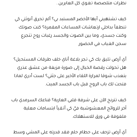
نظرات متلصصة تغوي كل العابرين..
كيف تشتهيني أيها الأخضر المستبد بي؟ ألم تحرق أنوثتي كي
تنطفأ بداخلي ارتعاشات المساءات المقمرة؟ كنت صوتك
وكنت جسدي، وما بين الصوت والجسد رغبات روح تتجرع
سجن الغياب في الحضور.
أي أرض تليق بك كي تجر بلاغة أناي خلف طرقات المستحيل؟
هل تحولت رقصة الخيال إلى صورة مزيفة من عشق عذري
يتعذب شوقا لمرارة اللقاء الأخير على جثتي؟ لست أدري لماذا
فتحت لك باب الروح قبل باب الجسد الميت.
كيف تترنح الآن على شرفة قلبي العارية؟ قناعك السرمدي باب
آخر للروائح المعشوشبة فيَّ كي أتقيأ ابتسامات معلبة
ملفوفة في ورق للاستهلاك.
أي أرض تزحف على حطام حلم فقد قدرته على المشي وسط