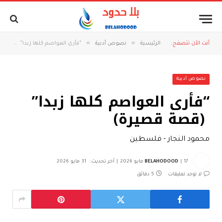
»
»
أنت الآن تتصفح:
الرئيسية
نصوص أدبية
“فأرى العواصم كلها زبدا” (قصة قصيرة)
نصوص أدبية
“فأرى العواصم كلها زبدا”
(قصة قصيرة)
محمود النجار - فلسطين
17 مايو 2026
BELAHODOOD
آخر تحديث:
31 مايو 2026
لا توجد تعليقات
5 دقائق