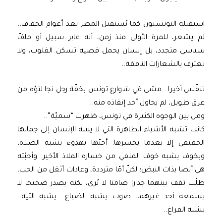
استقبله التونسيون كما يُستقبل المطر بعد أعوام الجفاف..
لم يشعر، للمرة الأولى منذ زمن، أنه عابر سبيل أو ملفّ
سياسي متجدد، بل إنسان يحمل قضية تسكن القلوب، ولا
تعترف بالشعارات النافقة..
تنفّس أخيرا.. مشى في شوارع تونس بخفّة رجل نجا لتوّه من
غرق طويل، لم يحاول أحد إنقاذه منه..
ومن بين الوجوه الكثيرة في تونس، ظهرت “سميّة”..
كانت تشبه الأشياء الطاهرة التي لا ينتبه الإنسان إلى جمالها
الحقيقي إلا بعدما يخسرها. أحبّها بهدوء يشبه الصلاة،
وبخوف يشبه خوف المنفي من خسارة الملاذ الأخير. وأحبّته
هي أيضا بذات النبض؛ لكنّ أمّا مترددة، وعادات أثقل من الحب،
ظلّت تقف بينهما جدارا صامتا لا يُرى، لكنه يصدر ضجيجا لا
يسمعه أحد غيرهما، صوت يشبه الضياع.. يشبه التيه..
يشبه الفراغ..