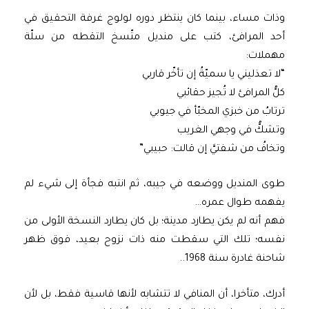
وذات مساء، بينما كان ينتظر دوره لولوج غرفة التحقيق في
أحد المرافئ، كتب على منديل متّسخ التقطه من سلّة
مهملات:
“لا تعذليني يا سميّةُ إن تأخّر قاربي
كلُّ المرافئ لا تُجيز حقائبي
ترتابُ من خبزي المخبّأ في جيوبي
وتشكُّ في وجهي الغريب
وتخافُ من شفتيَّ إن قالت: حبيبي”
طوى المنديل ووضعه في جيبه، ثم انتبه فجأة إلى شيء لم
يفهمه طوال عمره…
فهم أنه لم يكن يطارد مدينة؛ بل كان يطارد النسخة الأولى من
نفسه؛ تلك التي سقطت منه ذات نزوح بعيد، فوق ظهر
شاحنة غادرة سنة 1968..
أدرك، متأخرا، أن المنافي لا تتشابه لأنها قاسية فقط، بل لأن