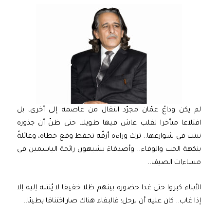
لم يكن وداعُ عمّان مجرّد انتقال من عاصمة إلى أخرى، بل
اقتلاعا متأخرا لقلب عاش فيها طويلا، حتى ظنّ أن جذوره
نبتت في شوارعها.. ترك وراءه أزقّة تحفظ وقع خطاه، وعائلةً
بنكهة الحب والوفاء.. وأصدقاءَ يشبهون رائحة الياسمين في
مساءات الصيف..
الأبناء كبروا حتى غدا حضوره بينهم ظلا خفيفا لا يُنتبه إليه إلا
إذا غاب.. كان عليه أن يرحل؛ فالبقاء هناك صار اختناقا بطيئا..