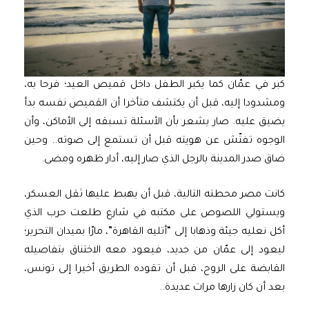
كبر في عمّان كما يكبر الطفل داخل قميص العيد؛ فرحا به،
ومشدودا إليه، قبل أن يكتشف متأخرا أن القميص نفسه بدأ
يضيق عليه. صار يشعر بأن الأسئلة تسبقه إلى الأماكن، وأن
الوجوه تفتّش عن هويته قبل أن تستمع إلى صوته.. وحين
ضاق صدر المدينة بالرجل الذي صار إليه، أدار ظهره ومضى.
كانت مصر محطته التالية، قبل أن يهبط عليها ثقل العسكر،
ويستولي اللصوص على مكتبه في شارع طلعت حرب الذي
أكل نعليه جيئة وذهابا إلى “أتليه القاهرة”، مارّا بميدان التحرير؛
ليعود إلى عمّان من جديد، فيعود معه الاختناق بتفاصيله
القابضة على الروح، قبل أن تقوده الطريق أخيرا إلى تونس،
بعد أن كان زارها مرات عديدة..