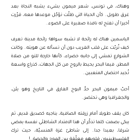
وهناك، في تونس، شعر ميمون بشيء يشبه النجاة بعد
غرق طويل.. كأن الحياة التي ظلّت تؤجّل موعدها معه، قرّرت
أخيرا أن تفتح له نافذة صغيرة على الضوء..
الياسمين هناك له رائحة لا تشبه سواها؛ رائحة مدينة تعرف
كيف تُربّت على قلب الغريب دون أن تسأله عن هويته.. وكانت
الشوارع تمشي إلى جانبه خضراء، كأنها خارجة للتو من صلاة
المطر، فيما البحر يحيط بالروح من كل الجهات، كذراع واسعة
تُجيد احتضان المتعبين..
أحبّ ميمون البحر حدَّ البوح الغارق في التاريخ وهو يئن،
والجغرافيا وهي تحتضر..
كان يقف طويلا أمام زرقته الصافية، يناجيه كصديق قديم، ثم
يبكي بصمت كلما تذكّر أن هذا الامتداد الشاطئي نفسه يمضي
شرقا، بعيدا جدا.. إلى شاطئ غزة المنسيّة، حيث ترك
الفلسطينيون قلوبهم معلّقة بين الموج والحصار..!