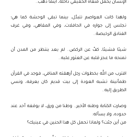
الإنسان يحمل منفاه الحقيقي داخله، أينما ذهب..
ولهذا كانت العواصم تتبدّل، بينما تبقى الوحشة كما هي؛
تجلس إلى جواره في الحافلات، وفي المقاهي، وفي غرف
الفنادق الرخيصة..
شيئا فشيئا، كفّ عن الركض.. لم يعد ينتظر من المدن أن
تمنحه ما عجز قلبه عن العثور عليه..
اقترب من الله بخطوات رجل أرهقته المنافي، فوجد في القرآن
طمأنينة تشبه العودة إلى بيت قديم كان يعرفه، ونسي
الطريق إليه..
وصارت الكتابة وطنه الأخير.. وطنا من ورق، لا يوقفه أحد عند
حدوده، ولا يسأله:
من أين جئت؟ ولماذا تحمل كل هذا الحنين في عينيك؟