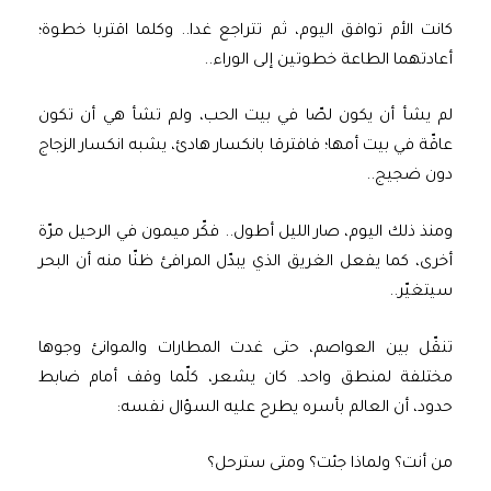
كانت الأم توافق اليوم، ثم تتراجع غدا.. وكلما اقتربا خطوة؛
أعادتهما الطاعة خطوتين إلى الوراء..
لم يشأ أن يكون لصّا في بيت الحب، ولم تشأ هي أن تكون
عاقّة في بيت أمها؛ فافترقا بانكسار هادئ، يشبه انكسار الزجاج
دون ضجيج..
ومنذ ذلك اليوم، صار الليل أطول.. فكّر ميمون في الرحيل مرّة
أخرى، كما يفعل الغريق الذي يبدّل المرافئ ظنّا منه أن البحر
سيتغيّر..
تنقّل بين العواصم، حتى غدت المطارات والموانئ وجوها
مختلفة لمنطق واحد. كان يشعر، كلّما وقف أمام ضابط
حدود، أن العالم بأسره يطرح عليه السؤال نفسه:
من أنت؟ ولماذا جئت؟ ومتى سترحل؟