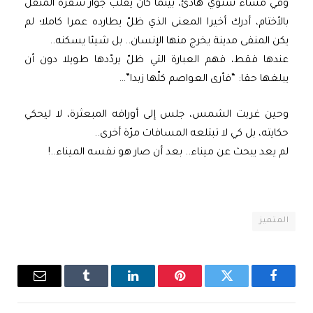
وفي مساء شتوي هادئ، بينما كان يقلّب جواز سفره المثقل
بالأختام، أدرك أخيرا المعنى الذي ظلّ يطارده عمرا كاملا؛ لم
يكن المنفى مدينة يخرج منها الإنسان.. بل شيئا يسكنه..
عندها فقط، فهم العبارة التي ظلّ يردّدها طويلا دون أن
يبلغها حقا: “فأرى العواصم كلّها زبدا”…
وحين غربت الشمس، جلس إلى أوراقه المبعثرة، لا ليحكي
حكايته، بل كي لا تبتلعه المسافات مرّة أخرى..
لم يعد يبحث عن ميناء.. بعد أن صار هو نفسه الميناء..!
المتميز
فيسبوك
تويتر
بينتيريست
لينكدإن
Tumblr
البريد
الإلكترو