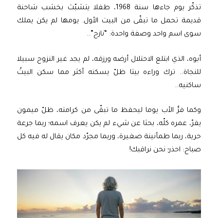
تذكّر يوم جاءها سنة 1968، طفلا يتشبّث بخشب شاحنة
قديمة تحمل ما تبقّى من البيت الأول. يومها لم يكن يملك
سوى اسم واحد وصفة واحدة: “نازح”..
أبوه، الذي ابتلع الاحتلال أرضه ورزقه، لم يجد غير النزوح سبيلا
للنجاة.. ترك وراءه بيتا ظلّ يسكنه أكثر مما سكن البيتُ
ساكنيه..
وكما فرَّ الأب يوما ليحفظ ما تبقّى من كرامته، ظلّ ميمون
يفرّ، عمره كلّه، بحثا عن شيء لم يكن يعرف اسمه؛ ربما جرعة
حرية، ربما طمأنينة صغيرة، وربما مجرّد مكان يقال له فيه كل
صباح: احذر؛ نحن نراقبك!