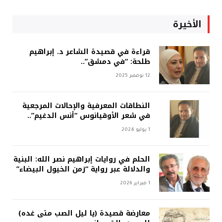
الأخيرة
قراءة في قصيدة الشاعر د. إبراهيم
طلحة: “في دمشق”..
12 نوفمبر 2025
النطاقات المعرفية والإحالات المرجعية
في شعر الأوقيانوس “أنس الدغيم”..
1 يوليو 2024
الحلم في روايات إبراهيم نصر الله: البنية
والدلالة عبر رواية “زمن الخيول البيضاء”
1 فبراير 2026
معارضة قصيدة (يا ليل الصب متى غده)