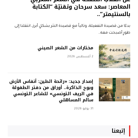
المعاصر: سعد سرحان وتقنيّة “الكتابة
بالسنتيمتر”..
بدءًا من قصيدة التفعيلة، وتالياً مع قصيدة النثر بشكلٍ أبرز، انتقلنا إلى
طورٍ أصبحت معه…
مختارات من الشعر الصيني
2 أغسطس 2026
إصدار جديد: «رائحة الطين: أنفاس الأرض
وبوح الذاكرة.. أوراق من دفتر الطفولة
في الريف التونسي» للشاعر التونسي
سالم المساهلي
31 يوليو 2026
إتبعنا