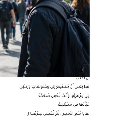
أَنْ تَكْتُبَ؛
هٰذا يَعْني أَنْ تَسْتَمِعَ إِلى وَشْوَشاتِ وَرْدَتَيْنِ
فِي مِزْهَرِيَّةٍ، وَأَنْتَ تُخْفِي ضَحْكَةً
خَبَّأْتَها فِي مُخَيِّلَتِكَ
بَقايا حُلْمِ الأَمْسِ، ثُمَّ تُفْشِي سِرَّهُما ل