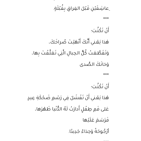
ِعاشِقَيْنِ قَبْلَ الفِراقِ بِقُبْلَةٍ.
***
أَنْ تَكْتُبَ؛
هٰذا يَعْني أَنَّكَ أَنْهَيْتَ صُراخَكَ،
وَتَقَطَّعَتْ كُلُّ الحِبالِ الَّتِي تَعَلَّقْتَ بِها،
وَخانَكَ الصَّدى
***
أَنْ تَكْتُبَ؛
هٰذا يَعْني أَنْ تَفْشَلَ فِي رَسْمِ ضَحْكَةِ عِيدٍ
عَلى فَمِ طِفْلٍ أَدارَتْ لَهُ الدُّنْيا ظَهْرَها،
فَرَسَمَ عَلَيْها
أرْجُوحَةً وَحِذاءً جَدِيدًا.