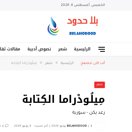
الخميس, أغسطس 6, 2026
الرئيسية
شعر
نصوص أدبية
مقالات ثقا
»
»
أنت الآن تتصفح:
الرئيسية
شعر
مِيلُودْراما الكِتابة
شعر
مِيلُودْراما الكِتابة
رعد يكن - سورية
4 يونيو 2026
BELAHODOOD
آخر تحديث:
6 يونيو 2026
لا 