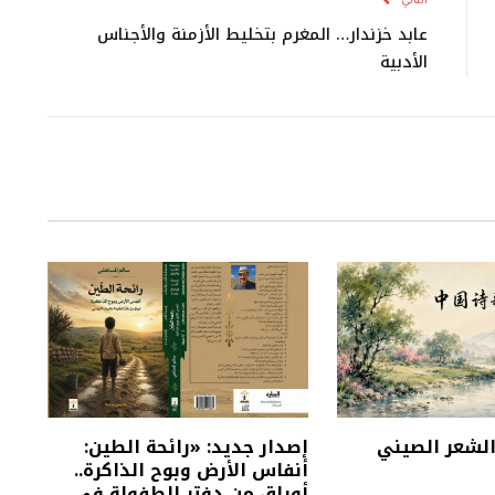
التالي
عابد خزندار… المغرم بتخليط الأزمنة والأجناس
الأدبية
 الشعر الصيني
إصدار جديد: «رائحة الطين:
أنفاس الأرض وبوح الذاكرة..
أوراق من دفتر الطفولة في