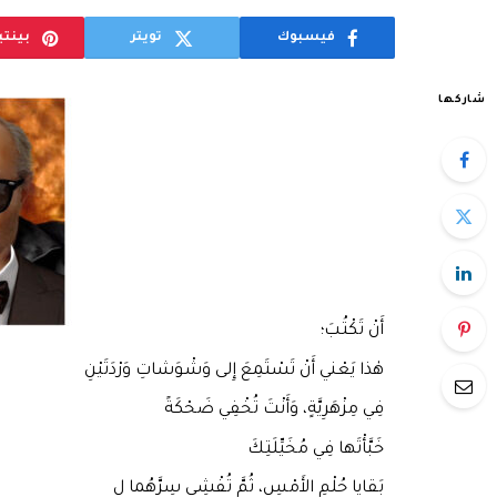
فيسبوك
تويتر
بينت
شاركها
أَنْ تَكْتُبَ؛
هٰذا يَعْني أَنْ تَسْتَمِعَ إِلى وَشْوَشاتِ وَرْدَتَيْنِ
فِي مِزْهَرِيَّةٍ، وَأَنْتَ تُخْفِي ضَحْكَةً
خَبَّأْتَها فِي مُخَيِّلَتِكَ
بَقايا حُلْمِ الأَمْسِ، ثُمَّ تُفْشِي سِرَّهُما ل