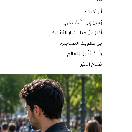
***
أَنْ تَكْتُبَ؛
يُخَيَّلُ إِلَيَّ… أَنَّكَ تَعْنِي
أَكْثَرَ مِنْ هٰذَا المَرارِ المُنْسَكِبِ
فِي قَهْوَتِكَ الصَّباحِيَّةِ،
وَأَنْتَ تَقُولُ لِلْعالَمِ:
صَباحُ الخَيْرِ.