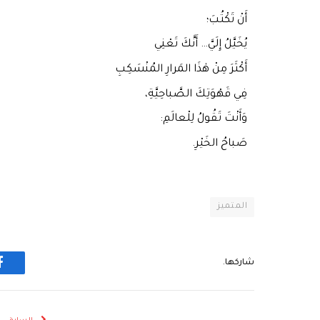
أَنْ تَكْتُبَ؛
يُخَيَّلُ إِلَيَّ… أَنَّكَ تَعْنِي
أَكْثَرَ مِنْ هٰذَا المَرارِ المُنْسَكِبِ
فِي قَهْوَتِكَ الصَّباحِيَّةِ،
وَأَنْتَ تَقُولُ لِلْعالَمِ:
صَباحُ الخَيْرِ.
المتميز
شاركها.
ف