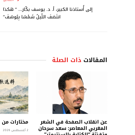
السابق
إلى أُستاذنا الكبير، أ. د. يوسف بكّار… ” هكذا
انتَصَفَ اللّيلُ شَمْسًا بِيُوسُفَ”
المقالات
ذات الصلة
عن انقلاب الصفحة في الشعر
مختارات من
المغربي المعاصر: سعد سرحان
2 أغسطس 2026
وتقنيّة “الكتابة بالسنتيمتر”..