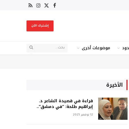
X
فيسبوك
RSS
الانستغرام
(Twitter)
إشترك الآن
دود
موضوعات أخرى
الأخيرة
قراءة في قصيدة الشاعر د.
إبراهيم طلحة: “في دمشق”..
12 نوفمبر 2025