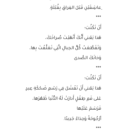
ِعاشِقَيْنِ قَبْلَ الفِراقِ بِقُبْلَةٍ.
***
أَنْ تَكْتُبَ؛
هٰذا يَعْني أَنَّكَ أَنْهَيْتَ صُراخَكَ،
وَتَقَطَّعَتْ كُلُّ الحِبالِ الَّتِي تَعَلَّقْتَ بِها،
وَخانَكَ الصَّدى
***
أَنْ تَكْتُبَ؛
هٰذا يَعْني أَنْ تَفْشَلَ فِي رَسْمِ ضَحْكَةِ عِيدٍ
عَلى فَمِ طِفْلٍ أَدارَتْ لَهُ الدُّنْيا ظَهْرَها،
فَرَسَمَ عَلَيْها
أرْجُوحَةً وَحِذاءً جَدِيدًا.
***