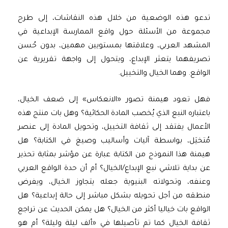
تدعو هذه الوضعية من خلال هذه النقاشات، إلى طرح
مجموعة من الأسئلة حول واقع الممارسة الإبداعية في
المشهد العربي، وعلاقتها بمستويين مهمين، بدون حُسن
تصريفهما يتعثر الإبداع، ويتحول إلى واجهة تقريرية عن
الواقع. وهما الخيال والتخييل.
فهل تعود هيمنة تصور «الانعكاس» إلى ضعف الخيال،
باعتباره النبع الذي يُخصب المادة الحكائية؟ وهل بات منتج هذه
الأعمال يفتقد إلى ثقافة التخييل، وتحويل المادة إلى عنصر
مُتخيَل، بواسطة آليات وأساليب وصيغ في الكتابة؟ هل
هيمنة هذا النموذج من الكتابة عبارة عن مؤشر بمثابة تحذير
عن بداية تلاشي نبع الإبداع/الخيال؟ أم أن حدة الواقع العربي
وعنفه، وتحولاته البنيوية جعله يتجاوز الخيال، ويفرض
منطقه من أجل تحويله بشكل مباشر إلى حالة إبداعية؟ هل
الواقع بات خياليا أكثر من الخيال؟ هل يمكن الحديث عن تراجع
ثقافة الخيال كما تم تأصيلها في «ألف ليلة وليلة؟ أم هو