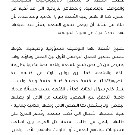
فطلب المتعة لا ينشغل بالأيديولوجيات السياسية،
والمواقف الاجتماعية، والمظاهر التاريخية التي قد تُقيم في
النص، كما لا تهتم رغبة المُتعة بنوايا الكاتب، ومقاصده، لأن
ذلك من شأنه أن يجعل تحقق المتعة يتعثر عند عتباتها،
لهذا، تحدث بارت عن «موت المؤلف».
تصبح المُتعة بهذا التوصيف مسؤولية وظيفية، لكونها
تضمن تحقيق الفعل التواصلي الأول بين العمل وقارئه، وهذا
يفترض من كل نص مُنتج للمتعة واللذة، نصا مكتوبا بطريقة
اللذة والمتعة، كما يرى رولان بارت في كتابه» لذة
النص»(1973). فالمُتعة حصيلة كتابة بمتعة ولذة، وليست
شيئا خارج سؤال الكتابة. كما أن المُتعة ليست مسألة فردية،
خاصة، تتحقق لدى البعض، وتنفلت من الآخر، أو يطلبها
البعض، ولا ينشغل بها البعض الآخر، ولكنها إمكانية جمالية –
فنية تُحققها الأعمال التي تُكتب بمتعة، وتُحفز القارئ على
طلبها. يلتقي في طلب المتعة كل القراء، وإن اختلفت
مستويات تلقيهم للعمل، أو تفاوتت حاجتهم للأدب والفن.