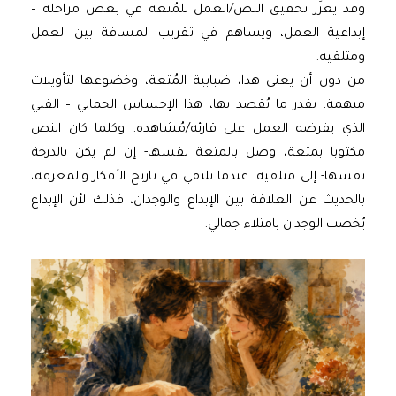
وقد يعزَز تحقيق النص/العمل للمُتعة في بعض مراحله –
إبداعية العمل، ويساهم في تقريب المسافة بين العمل
ومتلقيه.
من دون أن يعني هذا، ضبابية المُتعة، وخضوعها لتأويلات
مبهمة، بقدر ما يُقصد بها، هذا الإحساس الجمالي – الفني
الذي يفرضه العمل على قارئه/مُشاهده. وكلما كان النص
مكتوبا بمتعة، وصل بالمتعة نفسها- إن لم يكن بالدرجة
نفسها- إلى متلقيه. عندما نلتقي في تاريخ الأفكار والمعرفة،
بالحديث عن العلاقة بين الإبداع والوجدان، فذلك لأن الإبداع
يُخصب الوجدان بامتلاء جمالي.