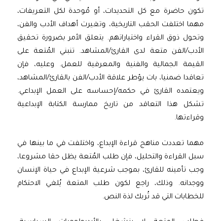
تكون حاضرة مع كل التحديدات، أو مُوحدة لكل التعريفات،
مهما اختلفت الحقب التاريخية، وتغيرت أهداف الأدب والفن،
وتحول ذوق القراء واختياراتهم. يتعلق الأمر بضرورة تحقيق
الأدب/الفن متعة لدى القارئ/المشاهد. تنبني المُتعة على
القيمة الجمالية والفنية والمعرفية للعمل. وعليه، فإن
تعاقدا ضمنيا، بات يؤطر علاقة الأدب/الفن بالقارئ/المشاهد،
ويعتمده القارئ في حكمه/إحساسه على العمل الإبداعي.
تشكل هذا التعاقد من تاريخ ممارسة الكتابة الإبداعية
وقراءتها.
مهما تعددت مناهج قراءة الإبداع، واختلفت في ما بينها في
سبل القراءة والتحليل، فإن طلب المُتعة يظل حقا مشروعا،
وجب تأمينه للقارئ، بموجب شرعية الإبداع في حياة الإنسان
ووجدانه. وذلك، راجع لكون طلب المتعة يُلغي الاحتكام
للخطابات التي قد تُربك لذة النص.