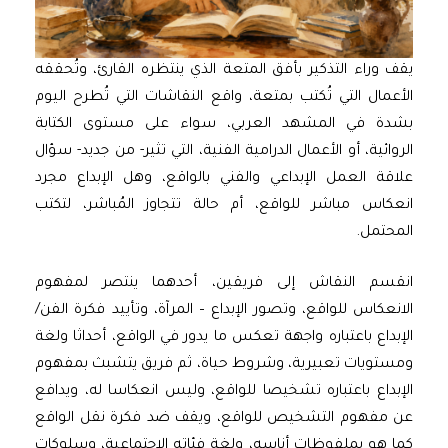
يقف وراء التذكير بأفق المتعة الذي ينتظره القارئ، وتُحققه
الأعمال التي تُكتب بمتعة، واقع النقاشات التي تُطرح اليوم
بشدة في المشهد العربي، سواء على مستوى الكتابة
الروائية، أو الأعمال الدرامية الفنية، التي تثير- من جديد- سؤال
علاقة العمل الإبداعي والفني بالواقع، وهل الإبداع مجرد
انعكاس مباشر للواقع، أم حالة تتجاوز المُباشر، لتكتب
المحتمل.
انقسم النقاش إلى فريقين، أحدهما ينتصر لمفهوم
الانعكاس للواقع، وتصور الإبداع – المرآة، وتأييد فكرة الفن/
الإبداع باعتباره واجهة تعكس ما يدور في الواقع، أحداثا ولغة
ومستويات تعبيرية، وشروط حياة، ثم فريق يتشبث بمفهوم
الإبداع باعتباره تشخيصا للواقع، وليس انعكاسا له، ويدافع
عن مفهوم التشخيص للواقع، ويقف ضد فكرة نقل الواقع
كما هو بملفوظات أناسه، ولغة فئاته الاجتماعية، وسلوكات