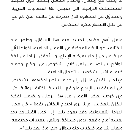
ما يحدث مع رمضان، واحتدام النقاش إعلاميا حول طبيعة
المسلسلات الدرامية، التي تفيض بها الفضائيات العربية،
والتساؤل عن المفهوم الذي تطرحه عن علاقة الفن بالواقع،
من خلال الانتصار لفكرة الانعكاس.
ولعل أهم مظهر تجسد فيه هذا السؤال، وظهر فيه
الاختلاف، هو اللغة المحكية في الأعمال الدرامية، لكونها تأتي
عارية من كل إيحاء يفرضه الإبداع، ولا تُحقق انزياحا عن لغة
الواقع، بل تصر على نقل كلام الشخوص في الواقع، وجعله
كلاما مباشرا لشخصيات الأعمال الدرامية.
وإذا كان النقاش ما يزال- إلى حد ما- ينتصر لمفهوم التشخيص
في العلاقة بين الإبداع والواقع، بالنسبة للكتابة الروائية، حتى
وإن خرجت بعض الأعمال عن هذا الرهان، وانضمت لفكرة
النقل/الانعكاس، فإننا نرى احتدام النقاش بقوة – في مجال
الدراما التلفزيونية، وقد يعود ذلك، إلى كون المُشاهد يجد
نفسه أمام واقعه، بدون مسافة، ويلتقي بتعبيرات مجتمعه،
ولغات شارعه، فيقترب منه سؤال، «ثم، ماذا بعد ذلك؟».