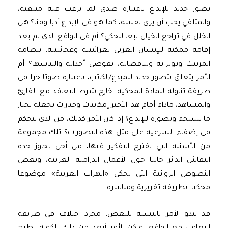
تصور جديد للإبداع باعتباره صدى لما يرغب فيه متلقيه،
والمتلقي يحب أن يرى نفسه، كما هو في الإبداع أدبا وفنا؟ هل
الخلل في تراجع الخيال نبعا للحكي؟ أم في الواقع الذي لم يعد
إقامة ممكنة للإنسان العربي بغرائبيته وعجائبيته، بنظامه
المرتبك وتوتراته وتناقضاته، بفوضى أحداثه والتباسها؟ أم
الأمر يتعلق بتصور جديد للمبدع/الكاتب، باعتباره صوتا حرا في
طريقة تناوله للمادة المحكية، خارج شرط التعاقد مع القارئ
والمشاهد، مادام أمام هذا الأخير إمكانيات وخيارات تجعله يختار
ما ينسجم وتصوره للإبداع؟ إذا كان الأمر كذلك، من الذي يتحكم
في إضفاء الشرعية على مثل هذه التصورات؟ تلك مجموعة
من الأسئلة التي نقترح التفكير فيها، من أجل تجاوز حدة
النقاش الدائر حاليا حول الأعمال الدرامية العربية، وبعض
النصوص الروائية التي تحكي «الهزات العربية» موضوعا
محكيا، بطريقة تقريرية ومباشرة.
قد يبدو الأمر بالنسبة للبعض، مجرد اختلاف في طريقة