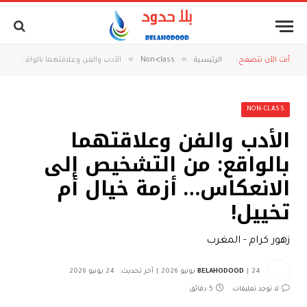
»
»
أنت الآن تتصفح:
الرئيسية
Non-class
الأدب والفن وعلاقتهما بالواقع: من التشخيص إلى الانعكاس… أزمة خيال أم تخييل!
NON-CLASS
الأدب والفن وعلاقتهما
بالواقع: من التشخيص إلى
الانعكاس… أزمة خيال أم
تخييل!
زهور كرام - المغرب
24 يونيو 2026
BELAHODOOD
آخر تحديث:
24 يونيو 2026
لا توجد تعليقات
5 دقائق