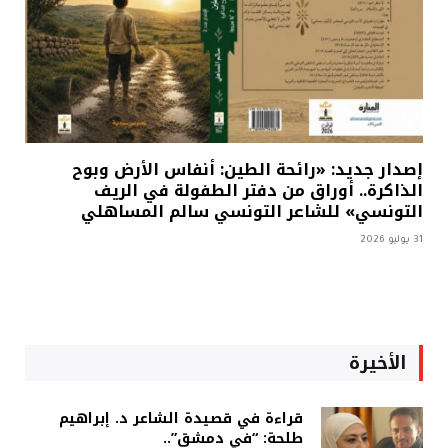
إصدار جديد: «رائحة الطين: أنفاس الأرض وبوح
الذاكرة.. أوراق من دفتر الطفولة في الريف
التونسي» للشاعر التونسي سالم المساهلي
31 يوليو 2026
الأخيرة
قراءة في قصيدة الشاعر د. إبراهيم
طلحة: “في دمشق”..