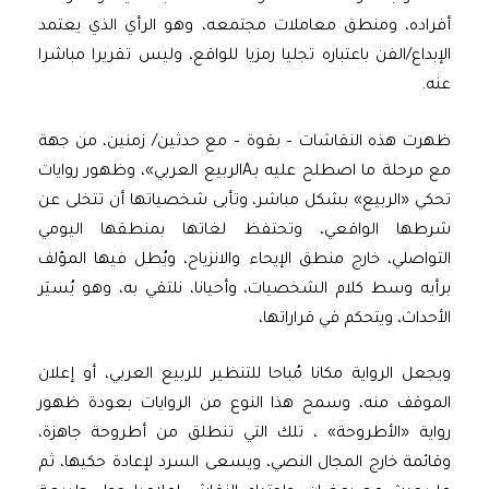
أفراده، ومنطق معاملات مجتمعه، وهو الرأي الذي يعتمد
الإبداع/الفن باعتباره تجليا رمزيا للواقع، وليس تقريرا مباشرا
عنه.
ظهرت هذه النقاشات – بقوة – مع حدثين/ زمنين، من جهة
مع مرحلة ما اصطلح عليه بـAالربيع العربي»، وظهور روايات
تحكي «الربيع» بشكل مباشر، وتأبى شخصياتها أن تتخلى عن
شرطها الواقعي، وتحتفظ لغاتها بمنطقها اليومي
التواصلي، خارج منطق الإيحاء والانزياح، ويُطل فيها المؤلف
برأيه وسط كلام الشخصيات، وأحيانا، نلتقي به، وهو يُسيَر
الأحداث، ويتحكم في قراراتها،
ويجعل الرواية مكانا مُباحا للتنظير للربيع العربي، أو إعلان
الموقف منه، وسمح هذا النوع من الروايات بعودة ظهور
رواية «الأطروحة» ، تلك التي تنطلق من أطروحة جاهزة،
وقائمة خارج المجال النصي، ويسعى السرد لإعادة حكيها، ثم