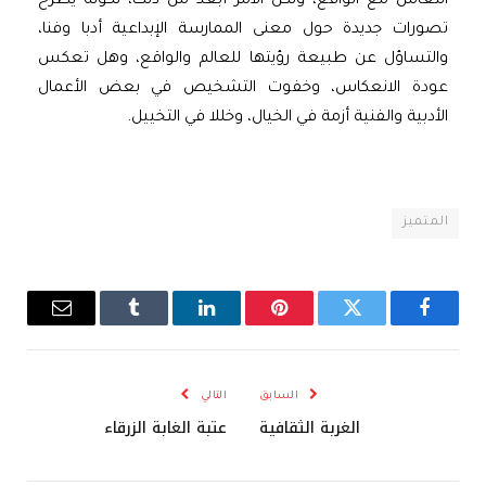
التعامل مع الواقع، ولكن الأمر أبعد من ذلك، لكونه يطرح
تصورات جديدة حول معنى الممارسة الإبداعية أدبا وفنا،
والتساؤل عن طبيعة رؤيتها للعالم والواقع، وهل تعكس
عودة الانعكاس، وخفوت التشخيص في بعض الأعمال
الأدبية والفنية أزمة في الخيال، وخللا في التخييل.
المتميز
فيسبوك
تويتر
بينتيريست
لينكدإن
Tumblr
البريد
الإلكترو
السابق
التالي
الغربة الثقافية
عتبة الغابة الزرقاء