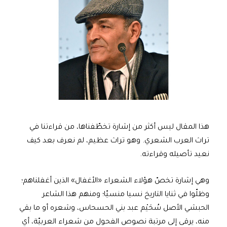
هذا المقال ليس أكثر من إشارة تخطّفناها، من قراءتنا في
تراث العرب الشعري. وهو تراث عظيم، لم نعرف بعد كيف
نعيد تأصيله وقراءته.
وهي إشارة تخصّ هؤلاء الشعراء «الأغفال» الذين أغفلناهم؛
وظلّوا في ثنايا التاريخ نسيا منسيّا؛ ومنهم هذا الشاعر
الحبشي الأصل سُحَيْم عبد بني الحسحاس، وشعره أو ما بقي
منه، يرقى إلى مرتبة نصوص الفحول من شعراء العربيّة، أي