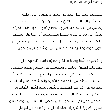
واصطلح عليه، العرف.
فسحيم مثله مثل عدد من شعراء عصره الذين ظلّوا
منشدّين إلى الإرث الجاهليّ معرضين عن الدّيانة الجديدة، لا
يحبس في نفسه مشاعر ولا يكظم أهواء. فإذا كانت المرأة
تتجلّى في تجربة غيره جسدا مستسلما أو راغبا على تمنّـعه،
فإنّها عند سحيم جسد فاعل، يستشعر العاشق لذّة في أن
يكون موضوعا لرغبته، فإذا هي التي توسّد وتثني، وتحوي…
والقصيدة كلّها وحدة فنيّة وصفيّة كاملة تنطوي على
مقوّمات القصّ الجاهلي، وتتكشّف عن ملامح قصّة متعدّدة
المشاهد أكثر مماّ هي متعدّدة المواضيع، تتظافر فيها ثلاثة
أساليب سرديّة هي: الوقفة والثـّغرة والمشهد. وهي أساليب
مطّردة في أكثر هذا القصص، تتّصل ببنية النّص الظّاهرة،
ويمكن النّفاذ منها إلى بنيته المضمرة ومعاينة صورة الجسد
المخفي ومن ثم الاستحواذ على بعض دلالاتها. إنّ الوصف هو
محور الصّورة السّردية القائمة على «الوقفة» في الجمل