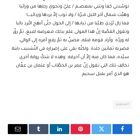
توسّدني كفا وتثني بمعصــم / عليّ وتحوي رجلها من ورائيا
وهبّت شمال آخر الليل قــرّة / ولا ثوب إلاّ بردها وردائيـــــا
فما زال بُرْدي طيّبا من ثيابـها / إلى الحول حتّى أنهج البُرد باليا
وتقول القصّة إنّ هذا المولى علم بذلك فـعرضه للبيع، ثمّ رقّ
له وردّه. وأراد قومه قتله، فضنّ به ثمّ رفع أمره إلى الوالي،
فضربه ثمانين جلدة. ولكنّه بقي على إصراره في التّشبيب بابنة
سيّده، فما كان منه إلاّ أن أحرقه. وهذه لا شكّ رواية أخرى
تخالف تلك التي تقول إنّ عمر بن الخطّاب أو عثمان بن عفّان
هو الذي أمر بقتل سحيم.
المتميز
فيسبوك
تويتر
بينتيريست
لينكدإن
Tumblr
البريد