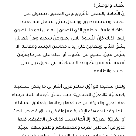
الظّباء والوحش)
إنّ الثّقافة بالمعنى الأنثُروبولوجي العميق، تستولي على
الجسد وتستلبه بطرق ووسائل شتّى، لتجعل منه لغتها
الخاصّة ولغة المجتمع الذي تنضوي إليه على نحو ما ينضوي
إليها، لذلك فإنّ النّسوة اللاتي يصورهنّ سحيم وهنّ يتعابثن
بشقّ الثيّاب ويتغالبن على إبداء محاسن الجسد ومفاتنه، لا
يمزّقن مجرّد نسيج من الصّوف أو الجلد؛ على قدر ما يمزّقن
أقنعة الثّقافة والضّوابط الاجتماعيّة التي تحول دون تحرّر
الجسد وانطلاقه.
ولعلّ سحيما هو أوّل شاعر عربي أشار إلى ما يمكن تسميته
باحتفاليّة «التعرّي الجماعي»؛ حيث تعـبـّر الأجساد بلغة خرساء
لغة العري والحركة عن طبائعها ورغائبها والعلائق المتبادلة
بينها. وقد تبدو هذه الإشارة معزولة في سياق قصص الحبّ
أو الغزليّة العربيّة، إلاّ أنّها ليست كذلك في الحقيقة، فلها
جذور في أساطير العرب ومعتقداتهم وطقوسهم الدينيّة.