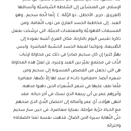
الإسلام، من المنشدّين إلى السّلطة السّياسيّة وأنساقها
(الفرزدق ـ جرير ـ الأخطل ـ ذو الرّمّة…). إنّما اتّجه سحيم ـ وهو
العبد ـ إلى مخاطبة الجسد العاري من ثوب الثّقافة، ومن
المسبقات اللاهوتيّة والمعتقدات الدينيّة، التي ترسّخت بفعل
ذاكرة تقيس اليوم بالبارحة، فكان العري أشبه بعودة إلى
الطّبيعة، وتوكيدا لقيمة الجسد الحسّية المباشرة. وليس
يهمّ كثيرا إن كان سحيم صادرا في ذلك عن محاولة لإثبات
الذّات في مجتمع يميّز بين العبد وغيره، بل لعلّ هذه المحاولة
هي التي تجعل من القصص المنسوبة إلى سحيم ومن
شعره أيضا، «مغامرة ذات» لا سند لها إلاّ نصّها، مغامرة
قلّما نقف عليها في شعر الشّعراء الذين ذهبوا مذهبه،
وأبرزهم عمر بن أبي ربيعة الذي نسك في آخر حياته. فقد
انتهى هؤلاء، أي عمر وأمثاله إلى احتضان الثّدي الذي منحهم
مع الحياة حرّية مؤجلة، بعبارة معاصرة، في حين سار سحيم
حتّى النّهاية سيرة الابن الضالّ، فذهبت نفسه ثمنا «لضلاله»
واجترائه.