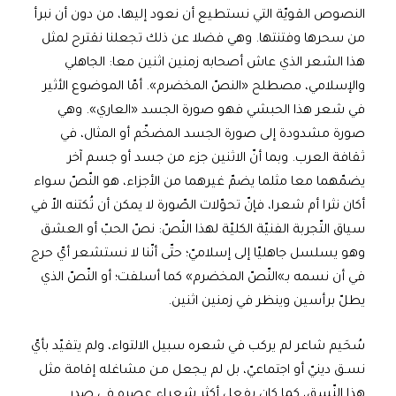
النصوص القويّة التي نستطيع أن نعود إليها، من دون أن نبرأ
من سحرها وفتنتها. وهي فضلا عن ذلك تجعلنا نقترح لمثل
هذا الشعر الذي عاش أصحابه زمنين اثنين معا: الجاهلي
والإسلامي، مصطلح «النصّ المخضرم». أمّا الموضوع الأثير
في شعر هذا الحبشي فهو صورة الجسد «العاري». وهي
صورة مشدودة إلى صورة الجسد المضخّم أو المثال، في
ثقافة العرب. وبما أنّ الاثنين جزء من جسد أو جسم آخر
يضمّهما معا مثلما يضمّ غيرهما من الأجزاء، هو النّصّ سواء
أكان نثرا أم شعرا، فإنّ تحوّلات الصّورة لا يمكن أن تُكتنه الاّ في
سياق التّجربة الفنيّة الكليّة لهذا النّصّ: نصّ الحبّ أو العشق
وهو يسلسل جاهليّا إلى إسلاميّ؛ حتّى أنّنا لا نستشعر أيّ حرج
في أن نسمه بـ»النّصّ المخضرم» كما أسلفت؛ أو النّصّ الذي
يطلّ برأسين وينظر في زمنين اثنين.
سُحَيم شاعر لم يركب في شعره سبيل الالتواء، ولم يتقيّد بأيّ
نسـق دينيّ أو اجتماعيّ، بل لم يـجعل مـن مشاغله إقامة مثل
هذا النّسق، كما كان يفعل أكثر شعراء عصره في صدر