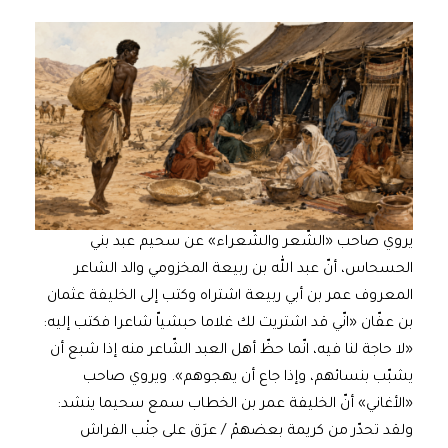
يروي صاحب «الشّعر والشّعراء» عن سحيم عبد بني
الحسحاس، أنّ عبد الله بن ربيعة المخزومي والد الشاعر
المعروف عمر بن أبي ربيعة اشتراه وكتب إلى الخليفة عثمان
بن عفّان «انّي قد اشتريت لك غلاما حبشياّ شاعرا فكتب إليه:
«لا حاجة لنا فيه، انّما حظّ أهل العبد الشّاعر منه إذا شبع أن
يشبّب بنسائهم، وإذا جاع أن يهجوهم». ويروي صاحب
«الأغاني» أنّ الخليفة عمر بن الخطاب سمع سحيما ينشد:
ولقد تحدّر من كريمة بعضهمْ / عرَق على جنْب الفراش