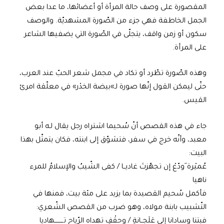
المقصورة على وصف حالة المرأة أو أعضائها، ما عدا بعض
الجمل الخاطفة فهي جزء من الصّورة المشهديّة. والوصف
سكون أو زمن واقف، يتجلّى في الصّورة التي يضفيها الشاعر
على المرأة.
وهذه الصّورة تطّرد أو تكاد في مجمل شعر الحبّ عند العرب،
حتّى ليمكن القول إنّها صورة لـ»بيضة الخدْر» في معلّقة امرئ
القيس.
جاء في هذه القصص أنّ سُحيما اشتراه رجل يقال لـه أبو
معبد، وأنّه خرج في سفر، فتشوّق إلى ابنته، فكان يتمثّل بهذا
البيت:
عُميْرة َودّعْ إن تجهّزتَ غاديــا / كفى الشّيبُ والإسلامُ للمرء
ناهيا
فأكمل سُحيم القصيدة بما يزيد على مئة بيت، فمنها في
التّشبيب بابنة مولاه، وهو ضرب من القصص الشّعري:
فبتنا وسادانا إلى عَلَجــانةٍ / وحقْفٍ تهداه الرّياح تـــــــــهاديا