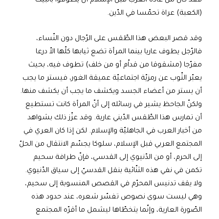
فقد كان من عادة العرب قبل الإسلام أن يطوفوا بالبيت
(الكعبة) عراة تحمّسا في الدّين.
وقد قصر البعض هذا الطّقس على الرّجال دون النّساء،
فالرّجل يطوف عاريا بينما المرأة تضع ثيابها كلّها الاّ درعا
مفرّجا (مشقوقا من قداّم أو من خلف) تطوف فيه، بحيث
يعبّر الثّوب عن رمزيّة اجتماعيّة عميقة الغور، فيستر ما يجب
أن يستر من أعضاء الجسد ويكشف ما يجب أن يكشف منها.
ولكنّ الجاحظ يشير في رسائله إلى أنّ المرأة كانت تستطيع
أن تمارس هذا الطّقس الدّيني عارية. وقد عزّز ذلك بشواهد
من أخبار العرب في الجاهليّة والإسلام. لكن إذا كان العري في
المجتمع العربي قبل الإسلام، سلوكا يجسّم الانتقال من الحلّ
إلى الحرم، أو من الدّنيوي إلى القدسي، فإنّ طرافة سحيم
تكمن في نفي هذه الثنّائية بنقل القدسيّ إلى سياق الدّنيوي.
ولا يقف تدنيس المحرّم في القصص المنسوبة إلى سحيم،
وهي ليست سوى نصوص تفسّر شعره، عند حدود هذه
الصّورة العارية، وإنّما يتخطّاها ليشمل ما أقرّه المجتمع