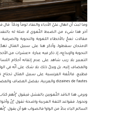
وما لبث أن انهال عليّ الأدباء والنقاد لوماً وذمّاً. قا
آخر هذا شيء من الضبط اللّغوي لا صلة له بالنقد
مقالات تعجّ بالأخطاء اللغوية والنحوية والصرفية وا
الامتحان سقطوا، وأذكر هنا على سبيل المثال تهجّم
النحوية والإبداع»، إذ ذكر فيه عبارة: «عشرات من ال
التعبير بلا ريب شاهد على عدم إتقانه أحكام اللس
والمضاف إليه، بل ويدلّ ذلك بلا شك على أنّه في الوا
dizaines de fautes والعربية، بفضل المضاف والمضاف إليه، في غنى عن ذلك.
ويرمي هذا الناقد اللّغويين بالفشل فيقول ‘إنّهم كتاب
ونحويا، فقواعد اللغة العربية واضحة تقول ‘إنّ وأخوا
السالم الياء بدلاً من الواو! فالصواب هو أن يقول: ‘إنّ