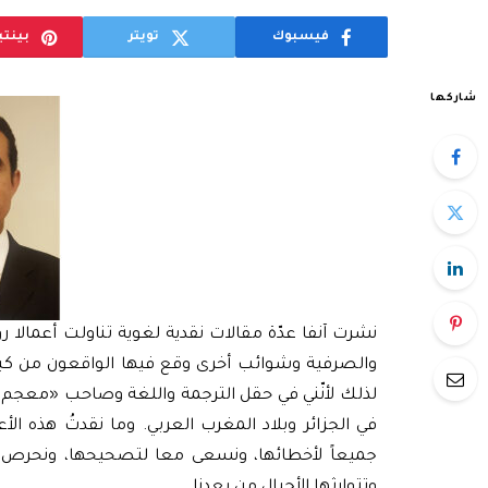
فيسبوك
تويتر
بينت
شاركها
نشرت آنفا عدّة مقالات نقدية لغوية تناولت أعمالا ر
والصرفية وشوائب أخرى وقع فيها الواقعون من كبار 
لذلك لأنّني في حقل الترجمة واللغة وصاحب «معجم ال
في الجزائر وبلاد المغرب العربي. وما نقدتُ هذه الأع
جميعاً لأخطائها، ونسعى معا لتصحيحها، ونحرص على
وتتوارثها الأجيال من بعدنا.