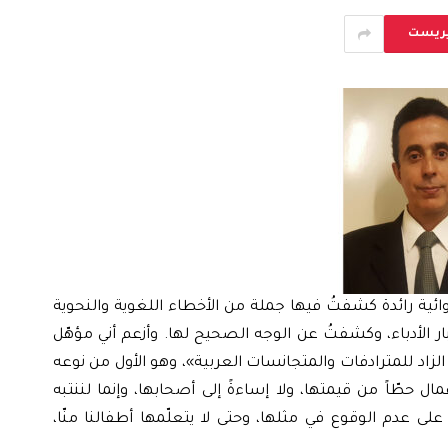
يريست
وائية رائدة كشفتُ فيها جملة من الأخطاء اللغوية والنحوية
الأدباء، وكشفتُ عن الوجه الصحيح لها. وأزعم أني مؤهّل
زاد للمترادفات والمتجانسات العربية»، وهو الأول من نوعه
مال حطّاً من قيمتها، ولا إساءةً إلى أصحابها، وإنما لننتبه
 عدم الوقوع في مثلها، وحتى لا يتعلّمها أطفالنا منّا،