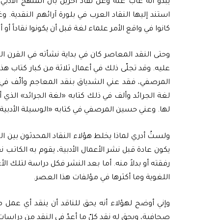
يبدو أنه غاب عنه وعن نقاد آخرين بأنَّ المنهج الأدبي
استند إليها النقاد العرب في بلورة آرائهم النقدية. و
كانوا في واقع الأمر علماء لغة قبل أن يكونوا نقاداً أو أد
وحتى النقد المعاصر كان في بداية نشأته في القرن ا
عليه. وقد تجلّى ذلك في أعمال ثلاثة من كبار كتاب ه
المرصفي، فقد عني الشدياق بنقد المعاجم وألّف في
لغة الجرائد وألف في ذلك كتابه «لغة الجرائد» ال
لها. وعني حسين المرصفي في كتابه «الوسيلة الأدبية»
ولستُ أدري لماذا يخلط هؤلاء النقاد المحدثون بين 
يكون عادة قبل نشر الأعمال الأدبية، يقوم به الكاتب 
رفقته أو بدلاً منه. أما بعد النشر فكل دراسة لتلك ال
اللغوية وما أكثرها في مؤلفات هذا العصر.
وإني أوضح لهؤلاء أنه يحق للناقد أن ينقد أي عمل
صحافية، ويحق له نقد كلّ ما أعدّ في النقد من دراسا