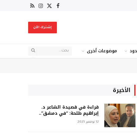
X
فيسبوك
RSS
الانستغرام
(Twitter)
إشترك الآن
دود
موضوعات أخرى
الأخيرة
قراءة في قصيدة الشاعر د.
إبراهيم طلحة: “في دمشق”..
12 نوفمبر 2025