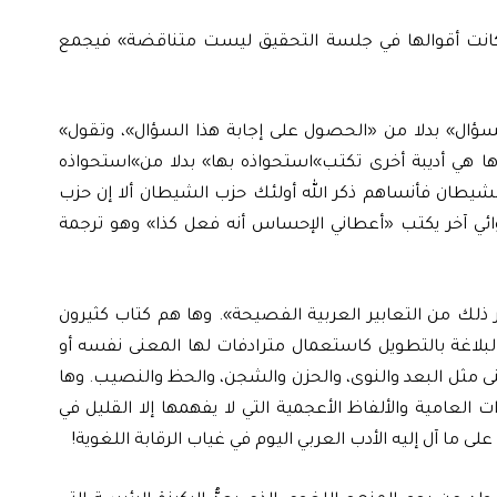
رة «كانت أقوالها في جلسة التحقيق ليست متناقضة» فيجمع
لسؤال» بدلا من «الحصول على إجابة هذا السؤال»، وتقول»
ها هي أديبة أخرى تكتب»استحواذه بها» بدلا من»استحواذه
لشيطان فأنساهم ذكر الله أولئك حزب الشيطان ألا إن حزب
ون» (المجادلة- 19). وها هو روائي آخر يكتب «أعطاني الإحساس أنه فعل كذا» وهو ترجمة
ذلك من التعابير العربية الفصيحة». وها هم كتاب كثيرون
بلاغة بالتطويل كاستعمال مترادفات لها المعنى نفسه أو
نى مثل البعد والنوى، والحزن والشجن، والحظ والنصيب. وها
ت العامية والألفاظ الأعجمية التي لا يفهمها إلا القليل في
 ما آل إليه الأدب العربي اليوم في غياب الرقابة اللغوية!