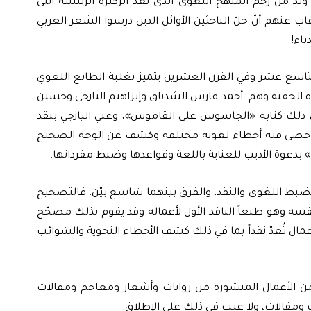
 ولد من رحم المنهج اللغوي الذي يعدُّ الركيزة الرئيسة التي
غاب عنهم أنّ جلّ الباحثين الأوائل الذين درسوا الشعر العربي
باء!
لتاسع عشر وفي القرن العشرين يتميز بغلبة الطابع اللغوي
ذه الحقبة وهم: أحمد فارس الشدياق وإبراهيم اليازجي وحسين
 ذلك كتابه «الجاسوس على القاموس»، وعني اليازجي بنقد
ذي أحصى فيه أخطاء لغوية مختلفة وكشف عن الوجه الصحيح
 بدعوة الأديب للعناية باللغة وقواعدها وضبط مفرداتها.
الضبط اللغوي والنقد، والفرق بينهما شاسع بيّن. فالتصحيح
نفسه وهو طبعاً الناقد الأول لأعماله وقد يقوم بذلك مصحّح
أعمال تُعدّ نقداً بما في ذلك كشف الأخطاء النحوية والشوائب
 من الأعمال المنشورة من روايات وأشعار ومعاجم ومقالات
ت ومقالات، ولا عيب في ذلك على الإطلاق.