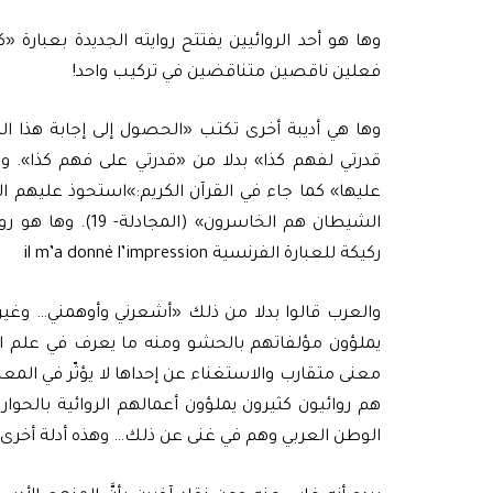
وها هو أحد الروائيين يفتتح روايته الجديدة بعبا
فعلين ناقصين متناقضين في تركيب واحد!
وها هي أديبة أخرى تكتب «الحصول إلى إجابة هذا ا
قدرتي لفهم كذا» بدلا من «قدرتي على فهم كذا». و
عليها» كما جاء في القرآن الكريم:»استحوذ عليهم ا
الشيطان هم الخاسر
ركيكة للعبارة الفرنسية il m’a donné l’impression
والعرب قالوا بدلا من ذلك «أشعرني وأوهمني… وغير 
يملؤون مؤلفاتهم بالحشو ومنه ما يعرف في علم ال
معنى متقارب والاستغناء عن إحداها لا يؤثّر في المع
هم روائيون كثيرون يملؤون أعمالهم الروائية بالحوارا
الوطن العربي وهم في غنى عن ذلك… وهذه أدلة أخرى على