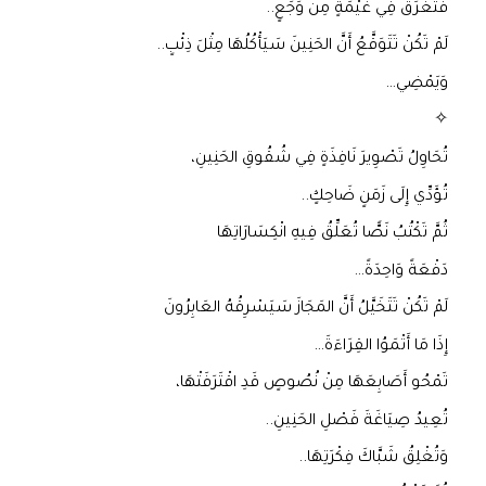
فَتَغْرَقُ فِي غَيْمَةٍ مِنْ وَجَعٍ..
لَمْ تَكُنْ تَتَوَقَّعُ أَنَّ الحَنِينَ سَيَأْكُلُهَا مِثْلَ ذِئْبٍ..
وَيَمْضِي…
✧
تُحَاوِلُ تَصْوِيرَ نَافِذَةٍ فِي شُقُوقِ الحَنِينِ،
تُؤَدِّي إِلَى زَمَنٍ ضَاحِكٍ..
ثُمَّ تَكْتُبُ نَصًّا تُعَلِّقُ فِيهِ انْكِسَارَاتِهَا
دَفْعَةً وَاحِدَةً…
لَمْ تَكُنْ تَتَخَيَّلُ أَنَّ المَجَازَ سَيَسْرِقُهُ العَابِرُونَ
إِذَا مَا أَتْمَوُا القِرَاءَةَ…
تَمْحُو أَصَابِعَهَا مِنْ نُصُوصٍ قَدِ اقْتَرَفَتْهَا،
تُعِيدُ صِيَاغَةَ فَصْلِ الحَنِينِ..
وَتُغْلِقُ شَبَّاكَ فِكْرَتِهَا..