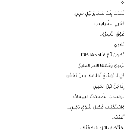
✧
تُحَدِّثُ بِنْتٌ سَجَائِرَ لَيْلٍ حَزِينٍ..
كَحُزْنِ الشَّرَاشِفِ
فَوْقَ الأَسِرَّةِ..
تَهْذِي…
تُحَاوِلُ نَزْعَ مَلَامِحِهَا جَانِبًا..
تَرْتَدِي وَجْهَهَا الآخَرَ العَادِيَّ
كَيْ لَا تُوَسِّخَ أَحْلَامَهَا حِينَ تَغْفُو..
إِذَا جَنَّ لَيْلُ الحَنِينِ
تَوَاسَدَتِ الضَّحَكَاتُ اليَتِيمَاتُ
وَاسْتَقْبَلَتْ فَصْلَ شَوْقٍ دَفِينٍ…
أَعَدَّتْ..
لِمُنْتَصَفِ البَرْدِ شَهْقَتَهَا،