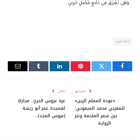
وَهِيَ تَغْرَقُ فِي دَمْعِ فَصْلٍ حَزِينٍ..
المتميز
فيسبوك
تويتر
بينتيريست
لينكدإن
Tumblr
البريد
الإلكترو
السابق
التالي
«عودة المعلم الزين»
غزة عروس الجرح.. مجاراة
للمغربي محمد الميموني:
لقصيدة عمر أبو ريشة
بين شعر الملحمة ونثر
(عروس المجد)..
الرواية