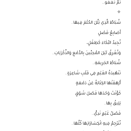
ثُمَّ تَغْفُو…
✧
شُبَاطُ الَّذِي بَلَّلَ الحُلْمَ فِيهَا..
أَصَابِعُ فَصْلٍ
تُجِيدُ البُكَاءَ كَطِفْلٍ،
وَتُغْرِقُ لَيْلَ المُحِبِّينَ بِالدَّمْعِ وَالذِّكْرَيَاتِ..
شُبَاطُ الجَرِيمَةِ..
تَنَهْيدَةُ الغَيْمِ فِي قَلْبِ شَاعِرَةٍ..
أَرْهَقَتْهَا الكِتَابَةُ عَنْ دَمْعَةٍ
كَوَّنَتْ وَحْدَهَا فَصْلَ شَوْقٍ
يَلِيقُ بِهَا..
فَصْلُ غَيْمٍ نَدِيٍّ..
تُتَرْجِمُ فِيهِ انْكِسَارَاتِهَا كُلَّهَا..