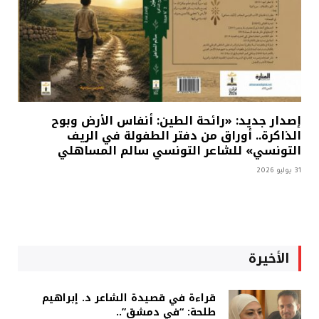
إصدار جديد: «رائحة الطين: أنفاس الأرض وبوح
الذاكرة.. أوراق من دفتر الطفولة في الريف
التونسي» للشاعر التونسي سالم المساهلي
31 يوليو 2026
الأخيرة
قراءة في قصيدة الشاعر د. إبراهيم
طلحة: “في دمشق”..