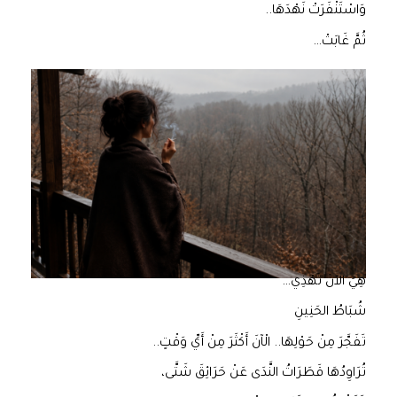
وَاسْتَنْفَرَتْ نَهْدَهَا..
ثُمَّ غَابَتْ…
هِيَ الآنَ تَهْذِي…
شُبَاطُ الحَنِينِ
تَفَجَّرَ مِنْ حَوْلِهَا.. الْآنَ أَكْثَرَ مِنْ أَيِّ وَقْتٍ..
تُرَاوِدُهَا قَطَرَاتُ النَّدَى عَنْ حَرَائِقَ شَتَّى،