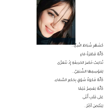
كَشَهْرِ شُبَاطَ النَّدِيِّ…
كَأَنَّهُ قَطْرَةُ مَاءٍ
تُدَاعِبُ خَصْرَ الحَدِيقَةِ إِذْ تَتَعَرَّى
لِمَوْسِمِهَا الشَّبَقِيِّ…
كَأَنَّهُ فَجْوَةُ شَوْقٍ بِحَجْمِ السَّمَاءِ،
كَأَنَّهُ يَعْصِرُ غَيْمًا
عَلَى قَلْبِ أُنْثَى
لِيَنْبُضَ أَكْثَرْ…