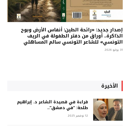
إصدار جديد: «رائحة الطين: أنفاس الأرض وبوح
الذاكرة.. أوراق من دفتر الطفولة في الريف
التونسي» للشاعر التونسي سالم المساهلي
31 يوليو 2026
الأخيرة
قراءة في قصيدة الشاعر د. إبراهيم
طلحة: “في دمشق”..
12 نوفمبر 2025