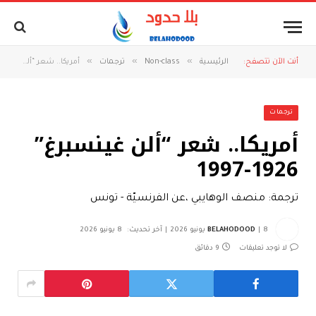
»
»
»
أنت الآن تتصفح:
الرئيسية
Non-class
ترجمات
أمريكا.. شعر “ألن غينسبرغ” 1926-1997
ترجمات
أمريكا.. شعر “ألن غينسبرغ”
1926-1997
ترجمة: منصف الوهايبي ،عن الفرنسيّة - تونس
8 يونيو 2026
BELAHODOOD
آخر تحديث:
8 يونيو 2026
لا توجد تعليقات
9 دقائق