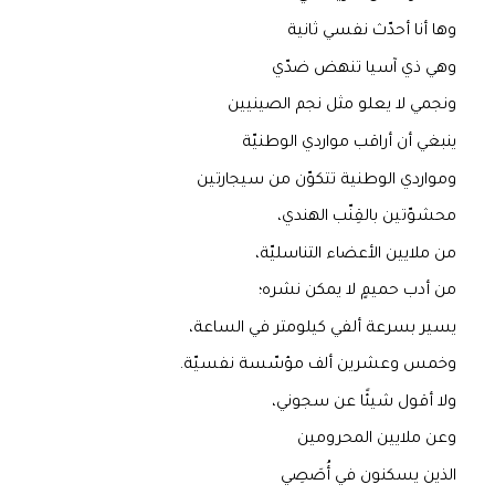
وها أنا أحدّث نفسي ثانية
وهي ذي آسيا تنهض ضدّي
ونجمي لا يعلو مثل نجم الصينيين
ينبغي أن أراقب مواردي الوطنيّة
ومواردي الوطنية تتكوّن من سيجارتين
محشوّتين بالقِنّب الهندي،
من ملايين الأعضاء التناسليّة،
من أدب حميمٍ لا يمكن نشره؛
يسير بسرعة ألفي كيلومتر في الساعة،
وخمس وعشرين ألف مؤسّسة نفسيّة.
ولا أقول شيئًا عن سجوني،
وعن ملايين المحرومين
الذين يسكنون في أُصَصِي