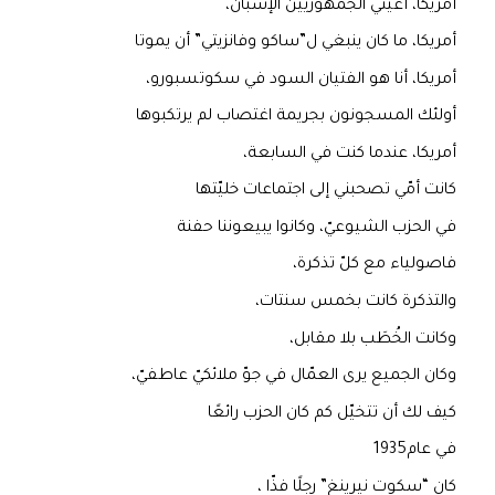
أمريكا، أغيثي الجمهوريّين الإسبان،
أمريكا، ما كان ينبغي ل”ساكو وفانزيتي” أن يموتا
أمريكا، أنا هو الفتيان السود في سكوتسبورو،
أولئك المسجونون بجريمة اغتصاب لم يرتكبوها
أمريكا، عندما كنت في السابعة،
كانت أمّي تصحبني إلى اجتماعات خليّتها
في الحزب الشيوعيّ، وكانوا يبيعوننا حفنة
فاصولياء مع كلّ تذكرة،
والتذكرة كانت بخمس سنتات،
وكانت الخُطَب بلا مقابل،
وكان الجميع يرى العمّال في جوّ ملائكيّ عاطفيّ،
كيف لك أن تتخيّل كم كان الحزب رائعًا
في عام1935
كان “سكوت نيرينغ” رجلًا فذّا ،