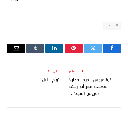
folle.
المتميز
فيسبوك
تويتر
بينتيريست
لينكدإن
Tumblr
البريد
الإلكترو
السابق
التالي
غزة عروس الجرح.. مجاراة
توأم الليل
لقصيدة عمر أبو ريشة
(عروس المجد)..