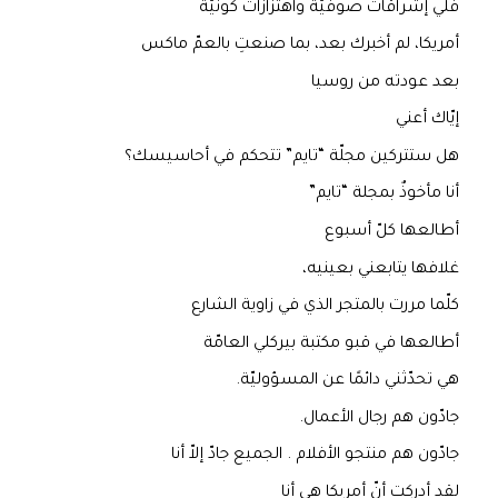
فلي إشراقاتٌ صوفيّة واهتزازاتٌ كونيّة
أمريكا، لم أخبرك بعد، بما صنعتِ بالعمّ ماكس
بعد عودته من روسيا
إيّاك أعني
هل ستتركين مجلّة “تايم” تتحكم في أحاسيسك؟
أنا مأخوذٌ بمجلة “تايم”
أطالعها كلّ أسبوع
غلافها يتابعني بعينيه،
كلّما مررت بالمتجر الذي في زاوية الشارع
أطالعها في قبو مكتبة بيركلي العامّة
هي تحدّثني دائمًا عن المسؤوليّة.
جادّون هم رجال الأعمال.
جادّون هم منتجو الأفلام . الجميع جادّ إلاّ أنا
لقد أدركت أنّ أمريكا هي أنا