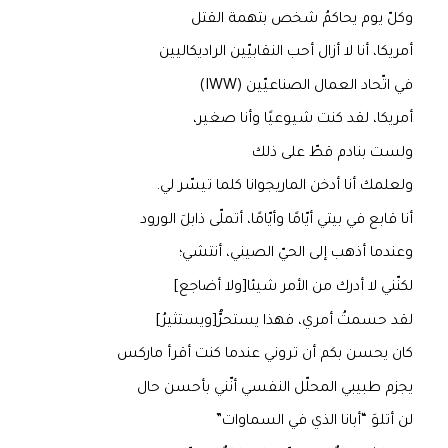
وكلّ يوم يحاكمُ شخص بتهمة القتل
أمريكا، أنا لا أزال أحب النقابيّين الراديكاليين
في اتّحاد العمال الصناعيّين (IWW)
أمريكا، لقد كنت شيوعيًا وأنا صغير،
ولست بنادم قطّ على ذلك
ولعلمك أنا أدخن الماريجوانا كلما تيسّر لي.
أنا قابع في بيتي أيّامًا وأيّامًا، أتملّى ذابلَ الورود
وعندما أذهب إلى الحيّ الصيني، أنتشي؛
لكنّني لا أدرك من الأمر شيئا[ولا أضاجع]
لقد حسمتُ أمري، فهذا يستحرُّ[ويستثيرُ]
كان يحسن بكم أن تروني عندما كنت أقرأ ماركس
يجزم طبيبي المحلّل النفسي أنّني بأحسن حال
لن أتلوَ “أبانا الذي في السماوات”