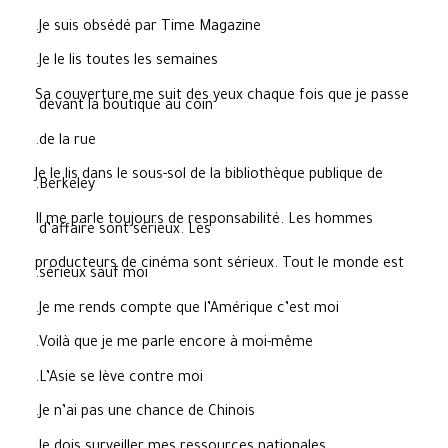
Je suis obsédé par Time Magazine.
Je le lis toutes les semaines.
Sa couverture me suit des yeux chaque fois que je passe
devant la boutique au coin
de la rue.
Je le lis dans le sous-sol de la bibliothèque publique de
Berkeley.
Il me parle toujours de responsabilité. Les hommes
d’affaire sont sérieux. Les
producteurs de cinéma sont sérieux. Tout le monde est
sérieux sauf moi.
Je me rends compte que l’Amérique c’est moi.
Voilà que je me parle encore à moi-même.
L’Asie se lève contre moi.
Je n’ai pas une chance de Chinois.
Je dois surveiller mes ressources nationales.