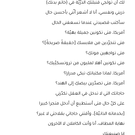
لك أن تولجي قنبلتكِ الذرّيّة في (خاتم بدنك)
ذريني ونفسي، أنا لا أشعر أنّني بأحسن حال
سأكتب قصيدتي عندما تسعفني الحال
أمريكا، متى تكونين جميلة بهيّة؟
متى تتجرّدين من ملابسك [حقيقةً صريحةً]؟
متى تواجهين موتكِ؟
متى تكونين أهلا لمليون من تروتسكيّيك؟
أمريكا، لماذا مكتباتكِ تبكي مدرارا؟
أمريكا، متى تصدّرين بيضكِ إلى الهند؟
حاجاتك التي لا تدخل في العقل تكدّرني
على كلّ حال متى أستطيع أن أدخل متجرا كبيرا
[بخدماته الذاتيّة]، وأقتني حاجاتي بمَلاحتي لا غير؟
نهاية المطاف، أنا وأنت الكاملان لا الآخرون
انا صنيعتك