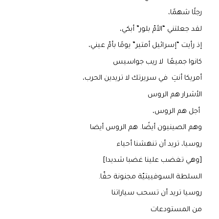
رجلًا شهمًا،
لقد جعلتني “الأمّ بلور” أبكي،
إذ رأيت “إسرائيل أمتير” يومًا بأمّ عيني،
كانوا جميعًا لا ريب جواسيس
أمريكا أنتِ في سريرتك لا تريدين الحرب،
الأشرار هم الروس
أجل هم الروس،
وهم الصينيون أيضًا. هم الروس أيضا
روسيا، تريد أن تنهشنا أحياء
[وهي تغضب علينا غضبا شديدا]
السلطة السوفييتيّة مجنونة حقّا.
روسيا تريد أن تسحب سياراتنا
من المستودعات