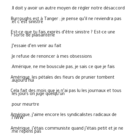
Il doit y avoir un autre moyen de régler notre désaccord.
Burroughs est à Tanger ; je pense qu’il ne reviendra pas
et c’est sinistre.
Est-ce que tu fais exprès d’être sinistre ? Est-ce une
sorte de plaisanterie ?
J’essaie d’en venir au fait.
Je refuse de renoncer à mes obsessions.
Amérique, ne me bouscule pas, je sais ce que je fais.
Amérique, les pétales des fleurs de prunier tombent
aujourd’hui.
Cela fait des mois que je n’ai pas lu les journaux et tous
les jours on juge quelqu’un
pour meurtre.
Amérique, j’aime encore les syndicalistes radicaux de
l’IWW.
Amérique, j’étais communiste quand j’étais petit et je ne
me repens pas.