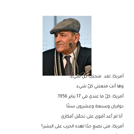
أمريكا، لقد منحتكِ كلّ شيء،
وها أنت منعتني كلّ شيء
أمريكا، كلّ ما عندي في 17 يناير 1956:
دولاران وسبعة وعشرون سنتًا
أنا لم أعد أقوى على تحمّل أفكاري
أمريكا، متى نضع حدًا لهذه الحرب على البشر؟