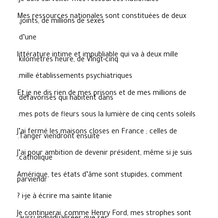
Mes ressources nationales sont constituées de deux
joints, de millions de sexes,
d’une
littérature intime et impubliable qui va à deux mille
kilomètres heure, de Vingt-cinq
mille établissements psychiatriques.
Et je ne dis rien de mes prisons et de mes millions de
défavorisés qui habitent dans
mes pots de fleurs sous la lumière de cinq cents soleils.
J’ai fermé les maisons closes en France ; celles de
Tanger viendront ensuite.
J’ai pour ambition de devenir président, même si je suis
catholique.
Amérique, tes états d’âme sont stupides, comment
parviendr
i-je à écrire ma sainte litanie ?
Je continuerai, comme Henry Ford, mes strophes sont