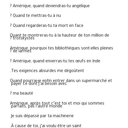
Amérique, quand deviendras-tu angélique ?
Quand te mettras-tu à nu ?
Quand regarderas-tu ta mort en face ?
Quant te montreras-tu à la hauteur de ton million de
trotskystes ?
Amérique, pourquoi tes bibliothèques sont-elles pleines
de larmes ?
Amérique, quand enverras-tu tes œufs en Inde ?
Tes exigences absurdes me dégoûtent.
Quand pourrai-je enfin entrer dans un supermarché et
payer ce dont j’ai besoin avec
ma beauté ?
Amérique, après tout c’est toi et moi qui sommes
parfaits, pas l’autre monde.
Je suis dépassé par ta machinerie.
À cause de toi, j’ai voulu être un saint.