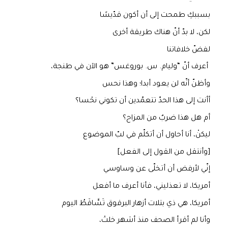
بسببكِ طمحت إلى أن أكون قدّيسًا
لكن، لا بدّ أنّ هناك طريقة أخرى
لفضّ خلافاتنا
أعرف أنّ “وليام. س. بوروغس” هو الآن في طنجة،
وأظنّ أنّه لن يعود أبدا؛ وهذا نحس
أأنت إلى هذا الحدّ تتعمّدين أن تكوني نحْسا؟
أم هل هذا ضربٌ من المزاح؟
ليكنْ، أنا أحاول أن أتكلّم في لبّ الموضوع
[وأنتقل من القول إلى الفعل]
إنّي لأرفض أن أتخلّى عن وساوسي
أمريكا، لا تعذليني، فأنا أعرف ما أفعل
أمريكا، هي ذي بتلات أزهار البرقوق تَسَّاقَطُ اليوم
وأنا لم أقرأ الصحف منذ أشهر خلتْ،