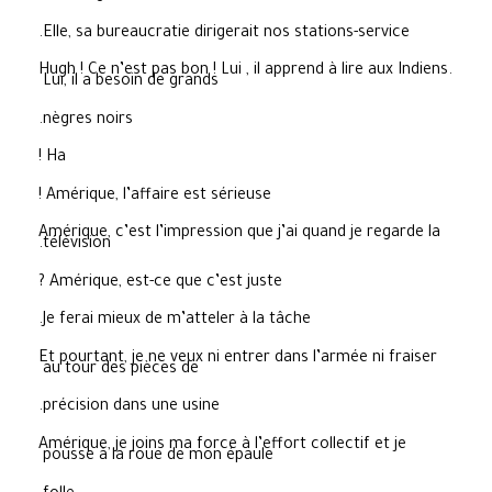
Elle, sa bureaucratie dirigerait nos stations-service.
Hugh ! Ce n’est pas bon ! Lui , il apprend à lire aux Indiens.
Lui, il a besoin de grands
nègres noirs.
Ha !
Amérique, l’affaire est sérieuse !
Amérique, c’est l’impression que j’ai quand je regarde la
télévision.
Amérique, est-ce que c’est juste ?
Je ferai mieux de m’atteler à la tâche.
Et pourtant, je ne veux ni entrer dans l’armée ni fraiser
au tour des pièces de
précision dans une usine.
Amérique, je joins ma force à l’effort collectif et je
pousse à la roue de mon épaule