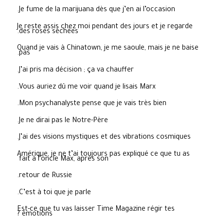
Je fume de la marijuana dès que j’en ai l’occasion.
Je reste assis chez moi pendant des jours et je regarde
des roses séchées.
Quand je vais à Chinatown, je me saoule, mais je ne baise
pas.
J’ai pris ma décision ; ça va chauffer.
Vous auriez dû me voir quand je lisais Marx.
Mon psychanalyste pense que je vais très bien.
Je ne dirai pas le Notre-Père.
J’ai des visions mystiques et des vibrations cosmiques.
Amérique, je ne t’ai toujours pas expliqué ce que tu as
fait à l’oncle Max, après son
retour de Russie.
C’est à toi que je parle.
Est-ce que tu vas laisser Time Magazine régir tes
émotions ?