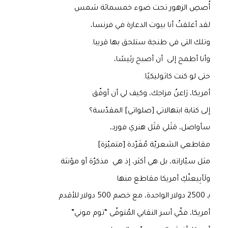
أُصصِ الزهور تحت ضوء خمسمائة شمس
لقد أغلقتُ أنا بيوت الدعارة في فرنسا،
وتلك التي في طنجة ستلحق بها قريبا.
وأنا أطمح إلى أن أصبح رئيسًا،
حتى لو كنت كاثوليكيًا.
أمريكا، رَاعنٌ مزاجك، وكيف لي أن أوفّق
إلى كتابة ابتهالاتي [صلواتي] المقدّسة؟
سأواصل، مَثَلي مَثَل هنري فورد،
مقاطعي الشعريّة مُفَرّدة [متميّزة]
مثل سيّاراته، بل هي أكثر، إذ هي مذكرّة أو مؤنثة
ولَأبِيعنّكِ أمريكا مقاطع منها
بـ 2500 دولار الواحدة، مع خصم 500 دولار للأقدم
أمريكا، فكّي أسر النقابي المُتوفّى “توم موني”