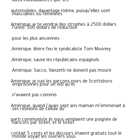
aussi individualisées que ses
automobiles, davantage même, puisqu’elles sont
masculines ou féminines.
Amérique, je te vendrai des strophes à 2500 dollars
l’unité, 500 dollars de réduction
pour les plus anciennes.
Amérique, libère feu le syndicaliste Tom Mooney,
Amérique, sauve les républicains espagnols,
Amérique, Sacco, Vanzetti ne doivent pas mourir.
Amérique, je suis les garçons noirs de Scottsboro
emprisonnés pour un viol qu’ils
n’avaient pas commis.
Amérique, quand j’avais sept ans maman m’emmenait à
ses réunions de cellule du
parti communiste ils nous vendaient une poignée de
haricots par ticket, et le ticket
coûtait 5 cents et les discours étaient gratuits tout le
monde voyait les ouvriers sous