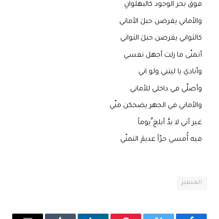
فوق بحر الوجود كالبهلوانِ
والأماني يقرضن حبلَ الأماني
كالثواني يقرضن حبلَ الثواني
أتمنّى ما زلت أجهل نفسي
وأنادي يا ليتني ولو اني
وأصلّي في داخلي للأماني
والأماني في الجهر يضحكن منّي
غير أني لا بدَّ أبلغ ُيوماً
فيه أُمسي حرّاً عديمَ التمنّي
المتميز