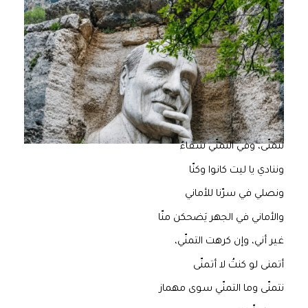
نتمنّى، وفي التمنّي شقاءٌ
وننادي يا ليت كانوا وكنّا
ونصلي في سرّنا للأماني
والأماني في الجهر يَضحكن منّا
غير أني، وإن كرهت التمنّي،
أتمنى لو كنتُ لا أتمنّى
نتمنّى وما التمنّي سوى مهماز