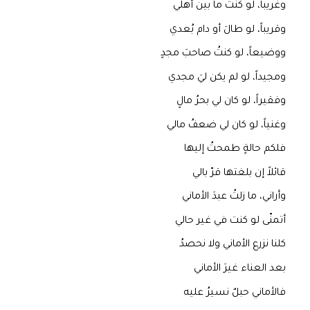
وغريباً، لو كنتُ ما بين أهلي
وقريباً، لو طالَ أو دام بُعدي
ووضيعاً، لو كنتُ صاحبَ مجدٍ
ومجيداً، لو لم يكن ليَ مجدي
وفقيراً، لو كان لي بحرُ مالٍ
وغنياً، لو كان لي ضعفُ مالي
فلكم حالةٍ طمحتُ إليها
قائلاً إن بلغتها قرّ بالي
وأراني، ما زلتُ عبدَ الأماني
أتمنّى لو كنت في غير حالي
كلنا نزرع الأماني ولا نحصدُ
بعد العناء غيرَ الأماني
فالأماني حبلٌ نسيرُ عليه