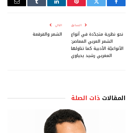
فيسبوك
تويتر
بينتيريست
لينكدإن
Tumblr
البريد
الإلكترو
السابق
التالي
نحو نظرية متجدّدة في أنواع
الشعر والفرقعة
الشعر العربي المعاصر:
الأنواعيّة الأدبية كما تناولها
المغربي رشيد يحياوي
المقالات
ذات الصلة