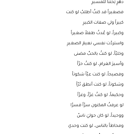
دهرٍ يَحثّنا للمسيرِ
فصغيراً قد كنتُ أطلبُ لو كنت
كبيراً ولي صفات الكبيرِ
وكبيراً، لو عُدتُ طفلاً صغيراً
واستردّت نفسي نعيمَ الصغيرِ
وخليّاً، لو كنتُ بالحبِّ مضنى
وأسيرَ الغرام، لو كنتُ حرّاً
وفصيحاً، لو كنت عيّاً سَكوتاً
وسَكوتاً، لو كنت أنطق دُرّاً
وحكيماً، لو كنتُ غرّاً، وغرّاً
لو عرفتُ المكنون سرّاً فسرّا
ووحيداً، لو كان حوليَ ناسٌ
ومحاطاً بالناس، لو كنت وحدي