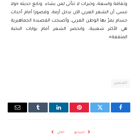
وثقافة واسعة، وخبرات لا تتأتى لمن يشاء. وتابع حديثه «ولا
ننسى أن الشعر العربي الآن يدخل أزمة، وقصورا أمام أحداث
جسام يمرّ بها الوطن العربي، وأصبحت القصيدة الجماهيرية
هي الأكثر شعبية، وانحصر الشعر أمام بوابات النخبة
المثقفة».
المتميز
فيسبوك
تويتر
بينتيريست
لينكدإن
Tumblr
البريد
الإلكترو
السابق
التالي