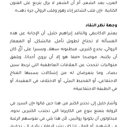
العرب بعد الشعر، أم أن الشعر لا يزال يتربع على الفنون
الكتابية. «إن قلب الشاعر إناء زهور وقلب الروائي جرة ذهب».
وجهة نظر النقاد
يعتبر الاكاديمي والناقد إبراهيم خليل، أن الإجابة عن هذه
المسألة لا تحتاج لطويل تأمل، فالشكل، أو المعمار
الروائي، يخدع كثيرين، فيظنونه سهلا، ويسيرا على أيٍّ كان
أن يكتبه، موضحا «فما هو إلا أن يروي أحداثا، ويلفق
متواليات تتحدث عن العلاقات العاطفية التي تربط سين
بصاد، وما يتعرضان له من إشكالات يسببها المناخ
الاجتماعي، أو المحيط البيئي، أو الاختلاف في العقيدة، أو
في الطبقة الاجتماعية».
وأشار خليل إلى تحذير الكثير من هذا حين قالوا «إن السرد في
الرواية يتمتع بنوع من الكاريزما التي تجتذب الكثيرين نحوه،
فيحاولون أن يكونوا روائيين، لأن هذا يلبي في نفوسهم الرغبة
في الشهرة، أو المال، إذا كان نشر الروايات يؤدي إلى تحقيق