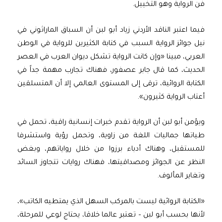
فن الرواية وهو التخييل.
فيما اعتبر الناقد الأردني زياد أبو لبن أن السباق الماراثوني في
نيل جوائز الرواية السبب في كتابة الكثيرين للرواية في الوطن
العربي، مبينا «وإن كانت الرواية تشكل ديوان العرب في العصر
الحديث، كما قال جابر عصفور، فهناك تجارب مهمة جداً في
الكتابة الروائية، ترقى إلى المستوى العالمي إلا أن المتسلقين
أعتاب الرواية كثيرون».
ويؤمن أبو لبن أن الرواية تقدم خبرات إنسانية راقية، تحمل في
طياتها جماليات اللغة من زاوية، وتحمل رؤية واستشرفا
للمستقبل، وهناك أدباء برزوا من خلال رواياتهم، وبغض
النظر عن الجوائز ومصداقيتها، فهناك روايات تتجاوز السائد
وتغاير المألوف.
«الكتابة الروائية ليست بالمركب السهل الذي يمتطيه الكاتب»،
لأنها بحسب أبو لبن – تعتبر عالما خلاقا، يحتاج لوعي للمرحلة،