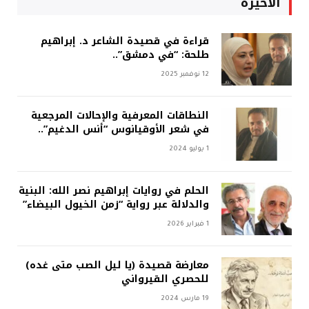
الأخيرة
قراءة في قصيدة الشاعر د. إبراهيم
طلحة: “في دمشق”..
12 نوفمبر 2025
النطاقات المعرفية والإحالات المرجعية
في شعر الأوقيانوس “أنس الدغيم”..
1 يوليو 2024
الحلم في روايات إبراهيم نصر الله: البنية
والدلالة عبر رواية “زمن الخيول البيضاء”
1 فبراير 2026
معارضة قصيدة (يا ليل الصب متى غده)
للحصري القيرواني
19 مارس 2024