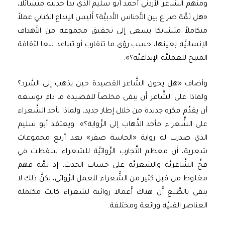
ومنهم الشاعر الأردني أحمد أبو سليم الذي بدأ حديثه متسائلا،
«هل ثمَّة صراع بين الأَجناس الأَدبيَّة؟ أَليس الإبداع الكتابي عملاً
متكاملاً متشابكا يسعى إلى تحقيق مجموعة من الأَهداف
الإنسانيَّة بعينها، حسب رؤى ما تتقارب أو تتباعد تبعا لثقافة
المنتِج للعمليَّة الإبداعيَّة؟».
وأضاف «هل يخون الشَّاعر القصيدة حين يذهب إلى السَّرد؟
ولماذا على الشَّاعر أَن يبقى مخلصاً للقصيدة ما دام بوسعه
أن يقدِّم فكرة جديدة من خلال إطار جديد، ولماذا يأخذ الشَّعراء
على الشُّعراء مأخذ الذَّهاب إلى الرِّواية؟». ويعتقد أبو سليم
الذي صدرت له رواية «الحاسة صفر» بعد أربع مجموعات
شعرية، أَن معظم التَّجارب الرِّوائيَّة للشعراء سقطت في
فخِّ الشَّاعريَّة والشعريَّة على حساب الحدث، إذ ثمَّة فهم
مغلوط من قبل كثير من الشُّعراء للعمل الرِّوائي، لكنَّ ذلك لا
ينفي بالطَّبع أَن هناك أَعمالا روائية لشعراء كانت مكتملة
العناصر الفنيَّة ورائعة ومختلفة.