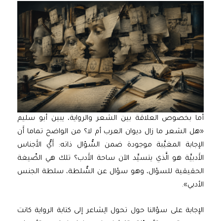
أما بخصوص العلاقة بين الشعر والرواية، يبين أبو سليم
«هل الشعر ما زال ديوان العرب أم لا؟ من الواضح تماما أَن
الإجابة المغيَّبة موجودة ضمن السُّؤال ذاته: أَيُّ الأَجناس
الأَدبيَّة هو الَّذي يتسيَّد الآن ساحة الأَدب؟ تلك هي الصِّيغة
الحقيقية للسؤال، وهو سؤال عن السُّلطة، سلطة الجنس
الأدبي».
الإجابة على سؤالنا حول تحول الِشاعر إلى كتابة الرواية كانت