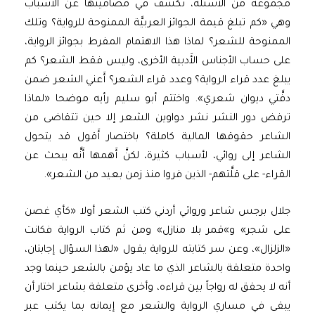
مجموعة من الأسئلة، تكشف في مضامينها عن الأسباب
وهي «كم تبلغ قيمة الجوائز العربيَّة الممنوحة للرواية؟ وتلك
الممنوحة للشعر؟ لماذا هذا الاهتمام المفرط بجوائز الرواية،
على حساب الأجناس الأَدبية الأخرى، وليس فقط الشعر؟ كم
يبلغ عدد قراء الرواية؟ وعدد قراء الشعر؟ أَعني الشعر ضمن
دفَّتي ديوان شعري». واختتم أبو سليم رأيه موضحا «لماذا
ترفض دور النشر نشر دواوين الشعر إلا حين تتقاضى من
الشاعر حقوقها المالية كاملة؟ باختصار أَقول قد يتحول
الشاعر إلى روائي، لأسباب كثيرة، لكنَّ أَهمها أَنَّه يبحث عن
القراء- على قلَّتهم- الذين فروا منذ زمن بعيد من الشعر».
جلال برجس شاعر وروائي أردني كتب الشعر أولا «كأي غصن
على شجر» و»قمر بلا منازل» ومن ثم كتاب الرواية فكانت
«الزلزال»، وعن سر كتابته للرواية يقول «لهذا السؤال إجابتان،
واحدة متعلقة بالشاعر الذي ما عاد يؤمن بالشعر حينما وجد
أنه لا يحقق له رواجاً بين قراءه، وأخرى متعلقة بشاعر اختار أن
يبقى في مساري الرواية والشعر مع إيمانه بما يكتب عبر