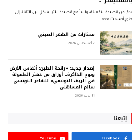
بالسنتيمتر”..
بدءًا من قصيدة التفعيلة، وتالياً مع قصيدة النثر بشكلٍ أبرز، انتقلنا إلى
طورٍ أصبحت معه…
مختارات من الشعر الصيني
2 أغسطس 2026
إصدار جديد: «رائحة الطين: أنفاس الأرض
وبوح الذاكرة.. أوراق من دفتر الطفولة
في الريف التونسي» للشاعر التونسي
سالم المساهلي
31 يوليو 2026
إتبعنا
YouTube
Facebook