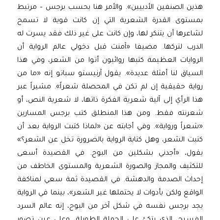
هذين الصنفين الأدبيين». والأمر هنا بحسب برجس – مرتبط
بمستوى القدرة الشعرية التي إن كانت قوية لا تسمح
لشاعرها أن يتنكر لها، وإن كانت على غير ذلك فقد يسرت له
الدرب لتركها. مضيفا «آمنت قبل دخولي عالم الرواية أن
الروايات العظيمة كتبها روائيون أتوا من الشعر، وفي هذا
السياق لنا أمثلة عديدة». يقول آرنيستو سباتو إنه «ما من
رواية حقيقية إن لم تكن في المحصلة شعراً». مشيراً عبر
هذا الرأي إلى آلية شعرية الفكرة ذاتها، لا شعرية النص، أو
شعرنته فقط. ومن هذا المنطلق كتب برجس المسارين
«شعراً ورواية». وفي أجابته عن «لماذا كتبت الرواية بعد أن
كتبت الشعر، وهل كتابة الرواية بالضرورة تخل عن الشعر؟»
يقول، «أجدني بشكلين من البوح. في القصيدة أسعى
للتكثيف والمجاز والصورة الشعرية والمستوى الخاطف من
إحداث الصدمة والدهشة. في القصيدة ثمة سعي لمناكفة
الواقع ولكن بأدوات لا يحتملها غير الشعر»، بينما في الرواية
يجد برجس نفسه في شكل آخر من البوح، إنه عالم السرد
الفسيح، الذي يتكئ على الجملة الطويلة، وعلى عين تصور