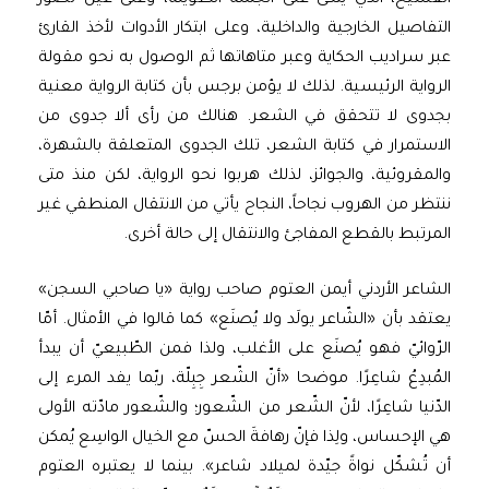
التفاصيل الخارجية والداخلية، وعلى ابتكار الأدوات لأخذ القارئ
عبر سراديب الحكاية وعبر متاهاتها ثم الوصول به نحو مقولة
الرواية الرئيسية. لذلك لا يؤمن برجس بأن كتابة الرواية معنية
بجدوى لا تتحقق في الشعر. هنالك من رأى ألا جدوى من
الاستمرار في كتابة الشعر، تلك الجدوى المتعلقة بالشهرة،
والمقروئية، والجوائز، لذلك هربوا نحو الرواية، لكن منذ متى
ننتظر من الهروب نجاحاً، النجاح يأتي من الانتقال المنطقي غير
المرتبط بالقطع المفاجئ والانتقال إلى حالة أخرى.
الشاعر الأردني أيمن العتوم صاحب رواية «يا صاحبي السجن»
يعتقد بأن «الشّاعر يولَد ولا يُصنَع» كما قالوا في الأمثال. أمّا
الرّوائيّ فهو يُصنَع على الأغلب، ولذا فمن الطّبيعيّ أن يبدأ
المُبدِعُ شاعِرًا. موضحا «أنّ الشّعر جِبِلّة، ربّما يفد المرء إلى
الدّنيا شاعِرًا، لأنّ الشّعر من الشّعور؛ والشّعور مادّته الأولى
هي الإحساس، ولِذا فإنّ رهافةَ الحسّ مع الخيال الواسِع يُمكن
أن تُشكّل نواةً جيّدة لميلاد شاعر». بينما لا يعتبره العتوم