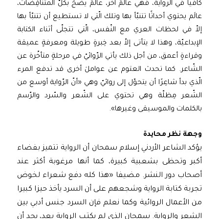
كافيا في الرواية، فهي عالَمٌ آخر، عالَمٌ يضجّ بكلّ المتناقِضات،
عالَم يحتوي أحداثًا تتنبّأ بها وتلك الّتي لا تستطيع أن تتنبّأ بها
إلاّ في لحظات العري مع النّفس، الّتي تتجلّى أثناء الكتابة
الإبداعيّة، وهذا لا يتأتى إلاّ بعد خِبرةٍ طويلة ومعرفةٍ عميقة
وقراءةٍ أعمق، من أجل ذلك يأتي الرّوائيّ في مرحلةٍ متأخّرة عن
الشّاعر. كما تحدث العتوم عن عواملَ أخرى قد تدفع المرء
الّذي بدأ شاعِرًا أن يتحوّل إلى روائيّ وهي «أنّ الرّواية أوسع من
الشّعر مِظلّة وهي تحتوي على الشّعر والسّرد والرّسم
بالكلمات والموسيقى وغيرها».
وجهة نظر محايدة
يؤكد الشاعر الأردني إسلام سمحان أن الرواية تتميز بفضاء
أكبر وتحظى بشعبية كبيرة، كما أنها مرغوبة أكثر عند
أصحاب دور النشر. مضيفا «هذا كله دفع شعراء لخوض
تجربة كتابة الرواية وشجعهم على أن السرد يأخذ حيزا كبيرا
من الأعمال الروائية وكما نعلم فإن السرد جنس أدبي بين
الشعر والرواية. سمحان الذي لم يكتب الرواية بعد، يجد أن