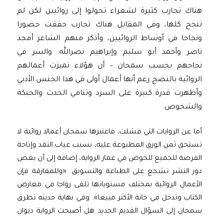
هناك تجارب كثيرة لشعراء تحولوا إلى روائيين لكن لم
تنجح كلها، وفي المقابل هناك تجارب حققت حضورا
ونجاحا في أوساط الروائيين، وأذكر منهم الشاعر أمجد
ناصر وأحمد أبو سليم وإبراهيم نصرالله. والسر في
نجاحهم بحسب سمحان – أن هؤلاء تميزت أعمالهم
الروائية بالنضج رغم أنها أعمال أولى في هذا الجنس الأدبي
وأظهرت قدرة كبيرة على السرد وتنامي الحدث والحبكة
والشخوص.
أما عن الروايات التي فشلت، فاعتبرها سمحان أعمالا روائية لا
تستحق ثمن الورق المطبوعة عليه، بسبب غياب النقد وإتاحة
الفرصة للجميع للخوض في غمار الرواية، إضافة إلى أن بعض
دور النشر تشجع على الطباعة والتسويق. «وللمفارقة فإن
الأعمال الروائية بمختلف مستوياتها تلقى رواجا في معارض
الكتاب وتدخل في خانة الأكثر مبيعا». وفي نهاية حديثه تطرق
سمحان إلى السؤال القديم الجديد هل أصبحت الرواية ديوان