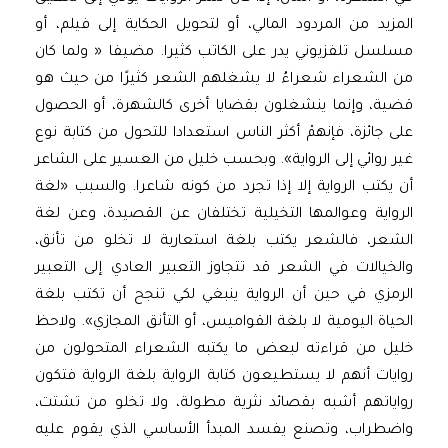
المزيد من المردود المالي، أو لتحويل الحكاية إلى فيلم، أو
مسلسل تلفزيوني يدر على الكاتب كثيرا. مضيفا « ولما كان
من الشعراء شعراءُ لا يشغلهم الشعر كثيرًا من حيث هو
قضية، وإنما ينشغلون بقضايا أخرى كالشهرة، أو الحصول
على جائزة، فإنهمْ أكثر الناس استعدادا للتحول من كتابة نوع
غير روائي إلى الرواية». وبحسب خليل من العسير على الشاعر
أن يكتب الرواية إلا إذا تجرد من كونه شاعرا. والسبب «لغة
الرواية وعوالمها التخيلية تختلفان عن القصيدة، وعن لغة
الشعر، فالشعر يكتب بلغة استعارية لا تخلو من تأنق،
والخيالات في الشعر قد تتجاوز التعبير العادي إلى التعبير
الرمزي في حين أن الرواية ينبغي لكي تنجح أن تكتب بلغة
الحياة اليومية لا بلغة القواميس، أو التأنق المجازي». ولاحظ
خليل من قراءته لبعض ما يكتبه الشعراء المتحولون من
روايات أنهم لا يستطيعون كتابة الرواية بلغة الرواية فتكون
رواياتهم أشبه بقصائد نثرية مطولة، ولا تخلو من تشتت،
واضطراب، وتصنع يفسد المبدأ الأساسي الذي يقوم عليه